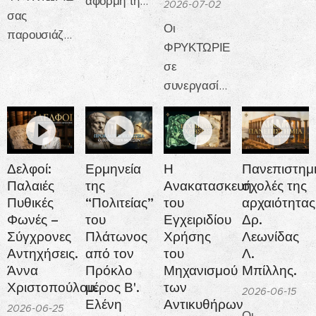
αφορμή της
2026-07-02
"ΔΙΟΝΥΣΟΣ",
σας
200ής
παρουσιάζου
Οι
παρουσιάζουν:
Επετείου της
τα:
ΦΡΥΚΤΩΡΙΕΣ
ΔΕΛΦΙΚΕΣ
Ηρωικής
σε
ΠΥΛΕΣ
Μάχης του
συνεργασία
2026
Δυρού σας
με το Κέντρο
Τριήμερο
παρουσιάζουν
Ελληνικών
πολιτιστικών
στις
Σπουδών
εκδηλώσεων
ΣΕΛΙΔΕΣ
«Παιδεία»
στους
Δελφοί:
Ερμηνεία
Η
Πανεπιστημ
ΙΣΤΟΡΙΑΣ
(ΗΠΑ), που
Παλαιές
της
Ανακατασκευή
σχολές της
ΔΕΛΦΟΥΣ
και ΗΡΩΩΝ
εδρεύει στον
Πυθικές
“Πολιτείας”
του
αρχαιότητας
ακαδημαϊκό
Φωνές –
του
Εγχειριδίου
Δρ.
Σύγχρονες
Πλάτωνος
Χρήσης
Λεωνίδας
χώρο του
Αντηχήσεις.
από τον
του
Λ.
Πανεπιστημίου
Άννα
Πρόκλο
Μηχανισμού
Μπίλλης.
της
Χριστοπούλου.
μέρος Β'.
των
2026-06-15
Connecticut
Ελένη
Αντικυθήρων
2026-06-25
(University
Οι