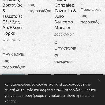
Οι
σας
Βρετανίας
González
Φρυκτωρίες
&
Zazueta &
παρουσιάζουν:
σας
Τελευταίες
Julio
Εξελίξεις.
Saucedo
παρουσιάζουν
Δρ.Έλενα
Morales
«Το
Κόρκα.
μυκηναϊκό
2026-06-04
2026-06-12
ιερατείο –
Οι
θρησκεία
Οι
ΦΡΥΚΤΩΡΙΕΣ
και
ΦΡΥΚΤΩΡΙΕΣ
σε
οικονομία.»
σας
συνεργασία
Με την Δρ.
παρουσιάζουν
με το Κέντρο
Ασπασία
Ελληνικών
Γκιόκα-
Σπουδών
Χρησιμοποιούμε τα cookies για να εξασφαλίσουμε την
Σπιτσιέρη
«Παιδεία»
σωστή λειτουργία και ασφάλεια των ιστοσελίδων μας και
Αρχαιολόγο.
(ΗΠΑ), που
ΣΥΣΤΗΜΑΤΙΚΗ
ΠΛΑΤΩΝΟΣ
Η
Ο
για να σας προσφέρουμε την καλύτερη δυνατή εμπειρία
εδρεύει στον
ΑΡΧΑΙΟΛΟΓΙΚΗ
ΦΑΙΔΩΝ.
επιστροφή
Μηχανισμός
χρήσης.