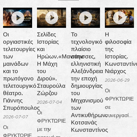
Οι
Σελίδες
Το
Η
οργιαστικές
Ιστορίας
τεχνολογικό
φιλοσοφία
τελετουργίες
και
πλαίσιο
της
των
Ηρώων.«Μανιάτισσες,
στην
Ιστορίας.
μαινάδων
Η Μάχη
ελληνιστική
Κωνσταντίν
και το
του
Αλεξάνδρεια
Νιάρχος
πρωτόγονο
Διρού».
την εποχή
2026-06-29
τελετουργικό
Σταυρούλα
δημιουργίας
Οι
θέατρο.
Ζώρζου
του
ΦΡΥΚΤΩΡΙΕΣ
Γιάννης
Μηχανισμού
2026-07-04
σε
Σπυρόπουλος
των
Οι
Αντικυθήρων.
συνεργασία
2026-07-07
ΦΡΥΚΤΩΡΙΕΣ
Κοτσανάς
με το
Οι
με την
Κωνσταντίνος
Σωματείον
ΦΡΥΚΤΩΡΙΕΣ