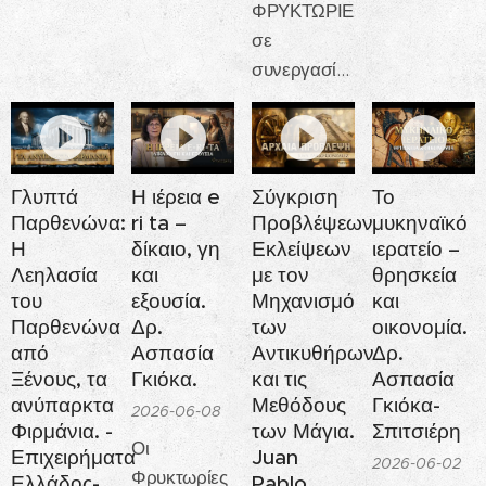
Ρόδιος και οι
ΦΡΥΚΤΩΡΙΕΣ
Συμιακοί
σε
Ήρωες του
συνεργασία
Βυθού».
με το Κέντρο
Ελληνικών
Σπουδών
«Παιδεία»
Γλυπτά
Η ιέρεια e
Σύγκριση
Το
Παρθενώνα:
ri ta –
Προβλέψεων
μυκηναϊκό
Η
δίκαιο, γη
Εκλείψεων
ιερατείο –
Λεηλασία
και
με τον
θρησκεία
του
εξουσία.
Μηχανισμό
και
Παρθενώνα
Δρ.
των
οικονομία.
από
Ασπασία
Αντικυθήρων
Δρ.
Ξένους, τα
Γκιόκα.
και τις
Ασπασία
ανύπαρκτα
Μεθόδους
Γκιόκα-
2026-06-08
Φιρμάνια. -
των Μάγια.
Σπιτσιέρη
Οι
Επιχειρήματα
Juan
2026-06-02
Φρυκτωρίες
Ελλάδος-
Pablo