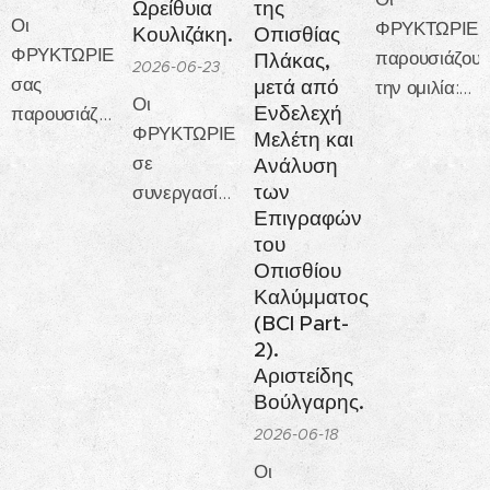
Ωρείθυια
της
Οι
of
ΦΡΥΚΤΩΡΙΕΣ
Κουλιζάκη.
Οπισθίας
ΦΡΥΚΤΩΡΙΕΣ
Connecticut,
παρουσιάζου
Πλάκας,
2026-06-23
σας
USA σας
μετά από
την ομιλία:
Οι
Ενδελεχή
παρουσιάζουν:
παρουσιάζουν.
«Πανεπιστημι
ΦΡΥΚΤΩΡΙΕΣ
Μελέτη και
ΔΕΛΦΙΚΕΣ
Το Διεθνές
σχολές της
σε
Ανάλυση
ΠΥΛΕΣ
συνέδριο
αρχαιότητας»
των
συνεργασία
2026
στην Σύμη,
Επιγραφών
με το
Τριήμερο
προς Τιμήν
του
πολιτιστικό
πολιτιστικών
των Δυτών
Οπισθίου
τμήμα του
εκδηλώσεων
των
Καλύμματος
ΕΛΛΗΝΑΪΣ
στους
Αντικυθήρων
(BCI Part-
σας
2).
ΔΕΛΦΟΥΣ
«Ο
παρουσιάζουν
Αριστείδης
Μηχανισμός
Βούλγαρης.
των
2026-06-18
Αντικυθήρων,
Ίππαρχος ο
Οι