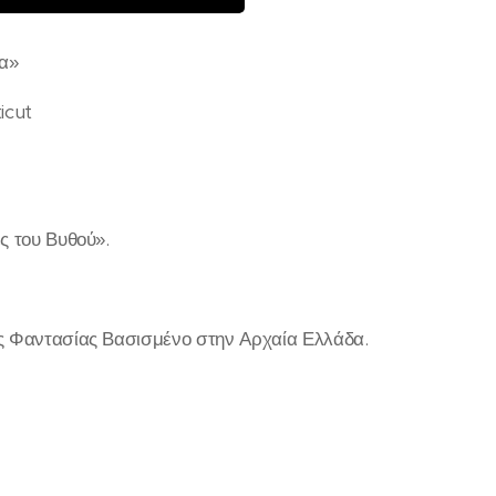
α»
icut
ς του Βυθού».
ς Φαντασίας Βασισμένο στην Αρχαία Ελλάδα.