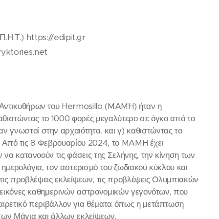
Η.Τ.) https://edipit.gr
ryktories.net
 Αντικυθήρων του Hermosillo (MAMH) ήταν η
καθιστώντας το 1000 φορές μεγαλύτερο σε όγκο από το
 γνωστοί στην αρχαιότητα. και γ) καθιστώντας το
ύς. Από τις 8 Φεβρουαρίου 2024, το MAMH έχει
 να κατανοούν τις φάσεις της Σελήνης, την κίνηση των
ά ημερολόγια, τον αστερισμό του ζωδιακού κύκλου και
, τις προβλέψεις εκλείψεων, τις προβλέψεις Ολυμπιακών
ε εικόνες καθημερινών αστρονομικών γεγονότων, που
αιρετικό περιβάλλον για θέματα όπως η μετάπτωση
των Μάγια και άλλων εκλείψεων.