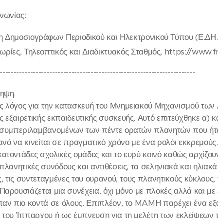
νωνίας:
Δημοσιογράφων Περιοδικού και Ηλεκτρονικού Τύπου (Ε.ΔΗ.Π.
ρίες, Τηλεοπτικός και Διαδικτυακός Σταθμός, https://www.f
-----------------------------------------------------------------------
ηψη.
 λόγος για την κατασκευή του Μνημειακού Μηχανισμού των
 εξαιρετικής εκπαιδευτικής συσκευής. Αυτό επιτεύχθηκε α) 
 συμπεριλαμβανομένων των πέντε ορατών πλανητών που ήταν
ικανό να κινείται σε πραγματικό χρόνο με ένα ρολόι εκκρεμο
ατοντάδες σχολικές ομάδες και το ευρύ κοινό καθώς αρχίζουν
πλανητικές συνόδους και αντιθέσεις, τα σεληνιακά και ηλιακ
ς, τις συντεταγμένες του ουρανού, τους πλανητικούς κύκλους
Παρουσιάζεται μια συνέχεια, όχι μόνο με πλοκές αλλά και μ
παν πιο κοντά σε όλους. Επιπλέον, το MAMH παρέχει ένα εξ
 του Ίππαρχου ή ως έμπνευση για τη μελέτη των εκλείψεων 