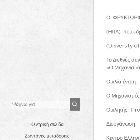
Οι ΦΡΥΚΤΩΡΙΕ
(ΗΠΑ), που εδ
(University o
Το Διεθνές συ
«Ο Μηχανισμός
Ομιλία ένατη.
Ο Μηχανισμός 
Ομιλητής : P
Διοργάνωση:
Κεντρική σελίδα
Ζωντανές μεταδόσεις
Κέντρο Ελλην