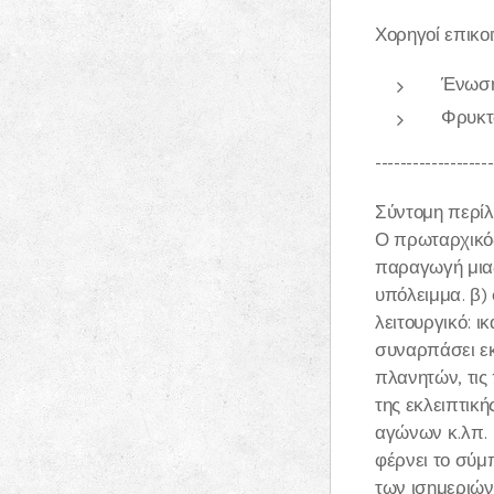
Χορηγοί επικοι
Ένωση 
Φρυκτω
-------------------
Σύντομη περίλ
Ο πρωταρχικός
παραγωγή μιας
υπόλειμμα. β)
λειτουργικό: 
συναρπάσει εκ
πλανητών, τις 
της εκλειπτική
αγώνων κ.λπ. 
φέρνει το σύμ
των ισημεριών