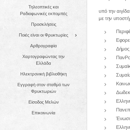
Τηλεοπτικές και
υπό την αιγίδ
Ραδιοφωνικές εκπομπές
με την υποστήρ
Προσκλήσεις
Περιφέ
Ποιές είναι οι Φρυκτωρίες
Εφορε
Αρθρογραφία
Δήμος
Χαρτογραφώντας την
ΠανΡο
Ελλάδα
Συμαϊ
Ηλεκτρονική βιβλιοθήκη
Συμαί
Κοινων
Εγγραφή στον σταθμό των
Φρυκτωριών
Δωδεκ
Ελληνι
Είσοδος Μελών
Πανεπ
Επικοινωνία
Ένωση
Ελλην