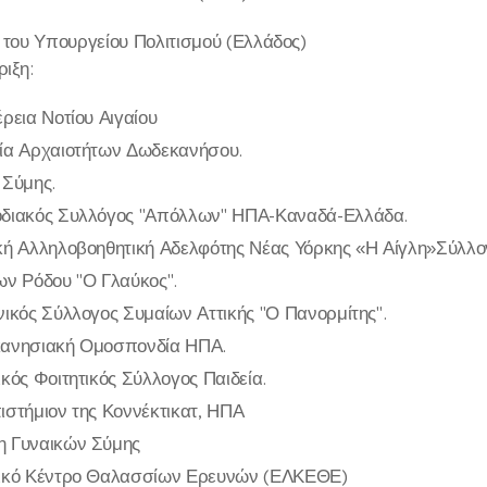
α του Υπουργείου Πολιτισμού (Ελλάδος)
ιξη:
ρεια Νοτίου Αιγαίου
ία Αρχαιοτήτων Δωδεκανήσου.
 Σύμης.
διακός Συλλόγος "Απόλλων" ΗΠΑ-Καναδά-Ελλάδα.
κή Αλληλοβοηθητική Αδελφότης Νέας Υόρκης «Η Αίγλη»Σύλλο
ων Ρόδου "Ο Γλαύκος".
ικός Σύλλογος Συμαίων Αττικής "Ο Πανορμίτης".
ανησιακή Ομοσπονδία ΗΠΑ.
κός Φοιτητικός Σύλλογος Παιδεία.
ιστήμιον της Κοννέκτικατ, ΗΠΑ
 Γυναικών Σύμης
ικό Κέντρο Θαλασσίων Ερευνών (ΕΛΚΕΘΕ)