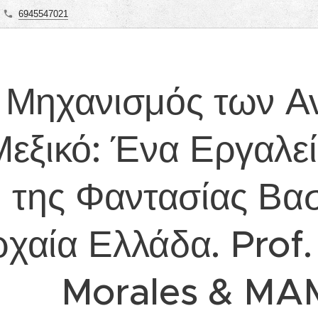
6945547021
 Μηχανισμός των Α
Μεξικό: Ένα Εργαλε
της Φαντασίας Βα
χαία Ελλάδα. Prof
Morales & M