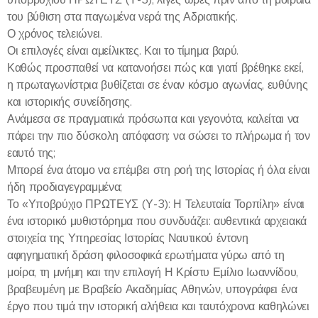
του βύθιση στα παγωμένα νερά της Αδριατικής.
Ο χρόνος τελειώνει.
Οι επιλογές είναι αμείλικτες. Και το τίμημα βαρύ.
Καθώς προσπαθεί να κατανοήσει πώς και γιατί βρέθηκε εκεί,
η πρωταγωνίστρια βυθίζεται σε έναν κόσμο αγωνίας, ευθύνης
και ιστορικής συνείδησης.
Ανάμεσα σε πραγματικά πρόσωπα και γεγονότα, καλείται να
πάρει την πιο δύσκολη απόφαση: να σώσει το πλήρωμα ή τον
εαυτό της;
Μπορεί ένα άτομο να επέμβει στη ροή της Ιστορίας ή όλα είναι
ήδη προδιαγεγραμμένα;
Το «Υποβρύχιο ΠΡΩΤΕΥΣ (Υ-3): Η Τελευταία Τορπίλη» είναι
ένα ιστορικό μυθιστόρημα που συνδυάζει: αυθεντικά αρχειακά
στοιχεία της Υπηρεσίας Ιστορίας Ναυτικού έντονη
αφηγηματική δράση φιλοσοφικά ερωτήματα γύρω από τη
μοίρα, τη μνήμη και την επιλογή Η Κρίστυ Εμίλιο Ιωαννίδου,
βραβευμένη με Βραβείο Ακαδημίας Αθηνών, υπογράφει ένα
έργο που τιμά την ιστορική αλήθεια και ταυτόχρονα καθηλώνει