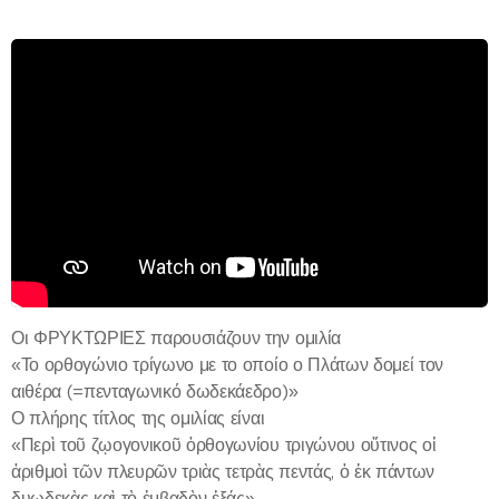
Οι ΦΡΥΚΤΩΡΙΕΣ παρουσιάζουν την ομιλία
«Το ορθογώνιο τρίγωνο με το οποίο ο Πλάτων δομεί τον
αιθέρα (=πενταγωνικό δωδεκάεδρο)»
Ο πλήρης τίτλος της ομιλίας είναι
«Περὶ τοῦ ζῳογονικοῦ ὀρθογωνίου τριγώνου οὕτινος οἱ
ἀριθμοὶ τῶν πλευρῶν τριὰς τετρὰς πεντάς, ὁ ἐκ πάντων
δυωδεκὰς καὶ τὸ ἐμβαδὸν ἑξάς»