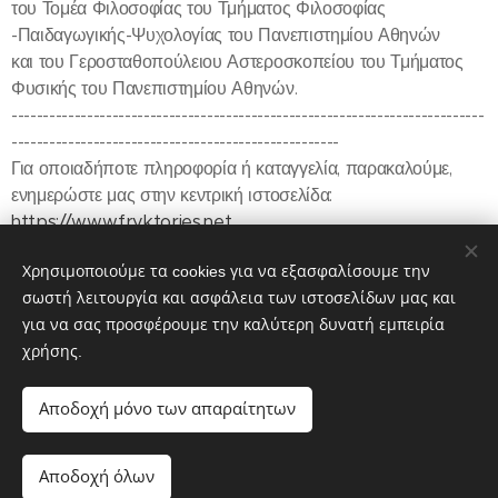
του Τομέα Φιλοσοφίας του Τμήματος Φιλοσοφίας
-Παιδαγωγικής-Ψυχολογίας του Πανεπιστημίου Αθηνών
και του Γεροσταθοπούλειου Αστεροσκοπείου του Τμήματος
Φυσικής του Πανεπιστημίου Αθηνών.
---------------------------------------------------------------------------
----------------------------------------------------
Για οποιαδήποτε πληροφορία ή καταγγελία, παρακαλούμε,
ενημερώστε μας στην κεντρική ιστοσελίδα:
https://www.fryktories.net
---------------------------------------------------------------------------
Χρησιμοποιούμε τα cookies για να εξασφαλίσουμε την
----------------------------------------------------
σωστή λειτουργία και ασφάλεια των ιστοσελίδων μας και
για να σας προσφέρουμε την καλύτερη δυνατή εμπειρία
χρήσης.
Share
Αποδοχή μόνο των απαραίτητων
Αποδοχή όλων
Cookies