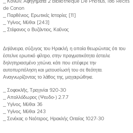
_ Κόνων, Αφηγήματα 2 Bibliotheque De Photius, 186 Récits
de Conon
_ Παρθένιος, Ερωτικές Ιστορίες [11]
_ Υγίνος, Μύθοι [243]
_ Στέφανος ο Βυζάντιος, Καῦνος
Δηϊάνειρα, σύζυγος του Ηρακλή, η οποία θεωρώντας ότι του
έστελνε ερωτικό φίλτρο, στην πραγματικότητα έστειλε
δηλητηριασμένο χιτώνα, κάτι που επέφερε την
αυτοπυρπόληση και μετουσίωσή του σε θεότητα.
Αναγνωρίζοντας το λάθος της, μαχαιρώθηκε.
_ Σοφοκλῆς, Τραχινίαι 920-30
_ Απολλόδωρος (Ψευδο-) 2.7.7
_ Υγίνος, Μύθοι 36
_ Υγίνος, Μύθοι 243
_ Σενέκας ο Νεότερος, Ηρακλής Οιταίος 1027-30