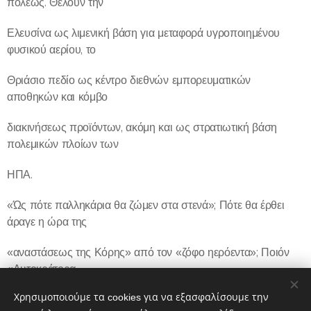
πόλεως. Θέλουν την
Ελευσίνα ως λιμενική βάση για μεταφορά υγροποιημένου
φυσικού αερίου, το
Θριάσιο πεδίο ως κέντρο διεθνών εμπορευματικών
αποθηκών και κόμβο
διακινήσεως προϊόντων, ακόμη και ως στρατιωτική βάση
πολεμικών πλοίων των
ΗΠΑ.
«Ώς πότε παλληκάρια θα ζώμεν στα στενά»; Πότε θα έρθει
άραγε η ώρα της
«αναστάσεως της Κόρης» από τον «ζόφο ηερόεντα»; Ποιόν
«Αυτοκράτορα
Χρησιμοποιούμε τα cookies για να εξασφαλίσουμε την
Αυρήλιο» θα συγκινήσει ο «Ελευσίνιος θρήνος»;