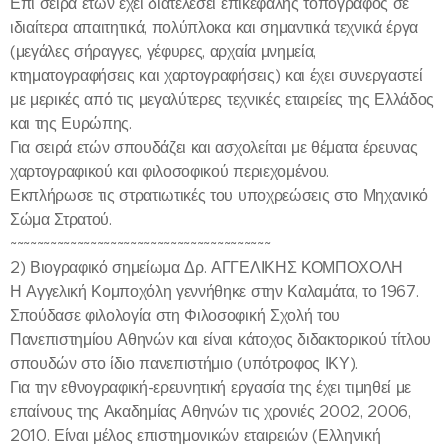
Επί σειρά ετών έχει διατελέσει επικεφαλής τοπογράφος σε
ιδιαίτερα απαιτητικά, πολύπλοκα και σημαντικά τεχνικά έργα
(μεγάλες σήραγγες, γέφυρες, αρχαία μνημεία,
κτηματογραφήσεις και χαρτογραφήσεις) και έχει συνεργαστεί
με μερικές από τις μεγαλύτερες τεχνικές εταιρείες της Ελλάδος
και της Ευρώπης.
Για σειρά ετών σπουδάζει και ασχολείται με θέματα έρευνας
χαρτογραφικού και φιλοσοφικού περιεχομένου.
Εκπλήρωσε τις στρατιωτικές του υποχρεώσεις στο Μηχανικό
Σώμα Στρατού.
~~~~~~~~~~~~~~~~~~~~~~~~~~~~~~~~~~~~~~~
2) Βιογραφικό σημείωμα Δρ. ΑΓΓΕΛΙΚΗΣ ΚΟΜΠΟΧΟΛΗ
Η Αγγελική Κομποχόλη γεννήθηκε στην Καλαμάτα, το 1967.
Σπούδασε φιλολογία στη Φιλοσοφική Σχολή του
Πανεπιστημίου Αθηνών και είναι κάτοχος διδακτορικού τίτλου
σπουδών στο ίδιο πανεπιστήμιο (υπότροφος ΙΚΥ).
Για την εθνογραφική-ερευνητική εργασία της έχει τιμηθεί με
επαίνους της Ακαδημίας Αθηνών τις χρονιές 2002, 2006,
2010. Είναι μέλος επιστημονικών εταιρειών (Ελληνική