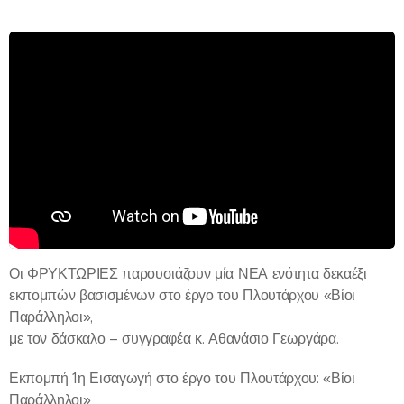
Οι ΦΡΥΚΤΩΡΙΕΣ παρουσιάζουν μία ΝΕΑ ενότητα δεκαέξι
εκπομπών βασισμένων στο έργο του Πλουτάρχου «Βίοι
Παράλληλοι»,
με τον δάσκαλο – συγγραφέα κ. Αθανάσιο Γεωργάρα.
Εκπομπή 1η Εισαγωγή στο έργο του Πλουτάρχου: «Βίοι
Παράλληλοι»