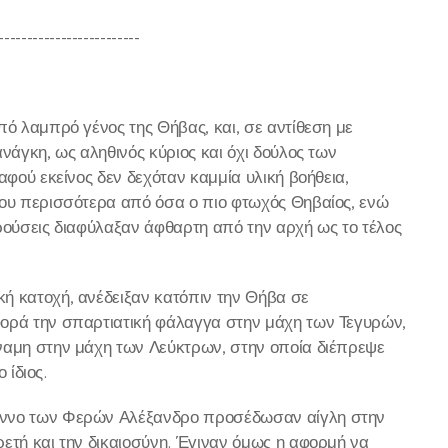
-------------------------
πό λαμπρό γένος της Θήβας, και, σε αντίθεση με
νάγκη, ως αληθινός κύριος και όχι δούλος των
αφού εκείνος δεν δεχόταν καμμία υλική βοήθεια,
του περισσότερα από όσα ο πιο φτωχός Θηβαίος, ενώ
κρούσεις διαφύλαξαν άφθαρτη από την αρχή ως το τέλος
ή κατοχή, ανέδειξαν κατόπιν την Θήβα σε
φορά την σπαρτιατική φάλαγγα στην μάχη των Τεγυρών,
ναμη στην μάχη των Λεύκτρων, στην οποία διέπρεψε
 ίδιος.
ραννο των Φερών Αλέξανδρο προσέδωσαν αίγλη στην
ετή και την δικαιοσύνη. Έγιναν όμως η αφορμή να