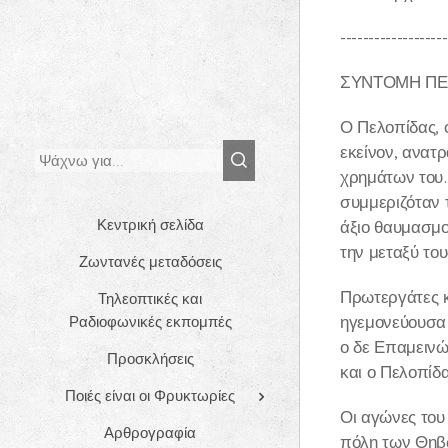
-------------------
ΣΥΝΤΟΜΗ ΠΕ
Ο Πελοπίδας, 
εκείνον, ανατ
χρημάτων του.
συμμεριζόταν 
Κεντρική σελίδα
άξιο θαυμασμο
την μεταξύ του
Ζωντανές μεταδόσεις
Πρωτεργάτες κ
Τηλεοπτικές και
ηγεμονεύουσα 
Ραδιοφωνικές εκπομπές
ο δε Επαμεινώ
Προσκλήσεις
και ο Πελοπίδα
Ποιές είναι οι Φρυκτωρίες
Οι αγώνες το
Αρθρογραφία
πόλη των Θηβώ