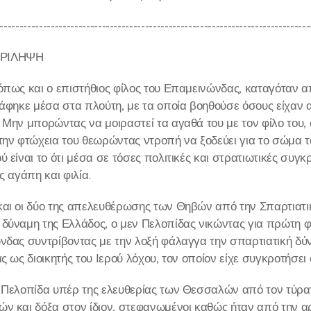
-------------------------------------------------------------------------------
ΡΙΛΗΨΗ
όπως και ο επιστήθιος φίλος του Επαμεινώνδας, καταγόταν α
ράφηκε μέσα στα πλούτη, με τα οποία βοηθούσε όσους είχαν α
 Μην μπορώντας να μοιραστεί τα αγαθά του με τον φίλο του, 
την φτώχεια του θεωρώντας ντροπή να ξοδεύει για το σώμα 
ύ είναι το ότι μέσα σε τόσες πολιτικές και στρατιωτικές συγ
ς αγάπη και φιλία.
αι οι δύο της απελευθέρωσης των Θηβών από την Σπαρτιατικ
δύναμη της Ελλάδος, ο μεν Πελοπίδας νικώντας για πρώτη 
νδας συντρίβοντας με την λοξή φάλαγγα την σπαρτιατική δύ
ς ως διοικητής του Ιερού λόχου, τον οποίον είχε συγκροτήσει ο
υ Πελοπίδα υπέρ της ελευθερίας των Θεσσαλών από τον τύ
ν και δόξα στον ίδιον, στεφανωμένοι καθώς ήταν από την αρ