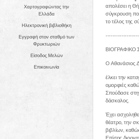
απολέσει η Θή
Χαρτογραφώντας την
σύγκρουση που
Ελλάδα
το τέλος της 
Ηλεκτρονική βιβλιοθήκη
-------------------
Εγγραφή στον σταθμό των
Φρυκτωριών
ΒΙΟΓΡΑΦΙΚΟ
Είσοδος Μελών
Ο Αθανάσιος 
Επικοινωνία
έλκει την κατα
ομορφιές καθώς
Σπούδασε στην
δάσκαλος.
Έχει ασχοληθεί
θέατρο, την σ
βιβλίων, καθώ
Επίσης διοργαν