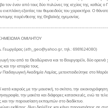
βα τον έναν από τους δύο πυλώνες της ισχύος της, καθώς ο 
 ενεπλάκη εξαιτίας του θυμοειδούς του χαρακτήρα. Ο θάν
σύντομης παρένθεσης της Θηβαϊκής ηγεμονίας.
-------------------------------------------------------------------------------
 ΣΗΜΕΙΩΜΑ ΟΜΙΛΗΤΟΥ
Δ. Γεωργάρας (ath_geo@yahoo.gr, τηλ.: 6981624080)
γωγή του από τα Θεοδώριανα και το Βουργαρέλι, δύο ορεινά χ
 και την ιστορία τους.
 Παιδαγωγική Ακαδημία Λαμίας, μετεκπαιδεύτηκε στο Μαράσ
 κατά καιρούς με την μουσική, το σκίτσο, την εικονογράφηση 
κηνογραφία, την μακέτα και διάφορες κατασκευές, ενώ τα τελ
ς και την παρουσίαση εκπομπών στο διαδίκτυο.
ώνει εκθέσεις, δίνει διαλέξεις και κάνει παρουσιάσεις σε σχ