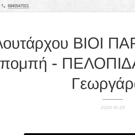
6945547021
λουτάρχου ΒΙΟΙ ΠΑ
κπομπή - ΠΕΛΟΠΙΔΑ
Γεωργάρ
2025-10-25