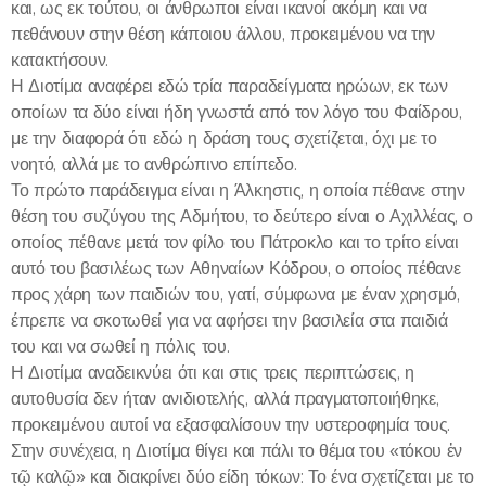
και, ως εκ τούτου, οι άνθρωποι είναι ικανοί ακόμη και να
πεθάνουν στην θέση κάποιου άλλου, προκειμένου να την
κατακτήσουν.
Η Διοτίμα αναφέρει εδώ τρία παραδείγματα ηρώων, εκ των
οποίων τα δύο είναι ήδη γνωστά από τον λόγο του Φαίδρου,
με την διαφορά ότι εδώ η δράση τους σχετίζεται, όχι με το
νοητό, αλλά με το ανθρώπινο επίπεδο.
Το πρώτο παράδειγμα είναι η Άλκηστις, η οποία πέθανε στην
θέση του συζύγου της Αδμήτου, το δεύτερο είναι ο Αχιλλέας, ο
οποίος πέθανε μετά τον φίλο του Πάτροκλο και το τρίτο είναι
αυτό του βασιλέως των Αθηναίων Κόδρου, ο οποίος πέθανε
προς χάρη των παιδιών του, γατί, σύμφωνα με έναν χρησμό,
έπρεπε να σκοτωθεί για να αφήσει την βασιλεία στα παιδιά
του και να σωθεί η πόλις του.
Η Διοτίμα αναδεικνύει ότι και στις τρεις περιπτώσεις, η
αυτοθυσία δεν ήταν ανιδιοτελής, αλλά πραγματοποιήθηκε,
προκειμένου αυτοί να εξασφαλίσουν την υστεροφημία τους.
Στην συνέχεια, η Διοτίμα θίγει και πάλι το θέμα του «τόκου ἐν
τῷ καλῷ» και διακρίνει δύο είδη τόκων: Το ένα σχετίζεται με το