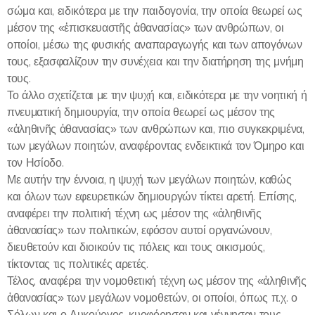
σώμα και, ειδικότερα με την παιδογονία, την οποία θεωρεί ως
μέσον της «ἐπισκευαστῆς ἀθανασίας» των ανθρώπων, οι
οποίοι, μέσω της φυσικής αναπαραγωγής και των απογόνων
τους, εξασφαλίζουν την συνέχεια και την διατήρηση της μνήμη
τους.
Το άλλο σχετίζεται με την ψυχή και, ειδικότερα με την νοητική ή
πνευματική δημιουργία, την οποία θεωρεί ως μέσον της
«ἀληθινῆς ἀθανασίας» των ανθρώπων και, πιο συγκεκριμένα,
των μεγάλων ποιητών, αναφέροντας ενδεικτικά τον Όμηρο και
τον Ησίοδο.
Με αυτήν την έννοια, η ψυχή των μεγάλων ποιητών, καθώς
και όλων των εφευρετικών δημιουργών τίκτει αρετή. Επίσης,
αναφέρει την πολιτική τέχνη ως μέσον της «ἀληθινῆς
ἀθανασίας» των πολιτικών, εφόσον αυτοί οργανώνουν,
διευθετούν και διοικούν τις πόλεις και τους οικισμούς,
τίκτοντας τις πολιτικές αρετές.
Τέλος, αναφέρει την νομοθετική τέχνη ως μέσον της «ἀληθινῆς
ἀθανασίας» των μεγάλων νομοθετών, οι οποίοι, όπως π.χ. ο
Σόλων και ο Λυκούργος, κυοφόρησαν και γέννησαν τους