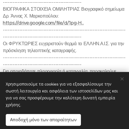
------------------------------------------------
ΒΙΟΓΡΑΦΙΚΑ ΣΤΟΙΧΕΙΑ ΟΜΙΛΗΤΡΙΑΣ Βιογραφικό σημείωμα
Δρ. Άννας Χ. Μαρκοπούλου:
https://drive.google.com/file/d/1pg-H...
---------------------------------------------------------------------------
------------------------------------------------
Οι ΦΡΥΚΤΩΡΙΕΣ ευχαριστούν θερμά το ΕΛΛΗΝ.Α.Ι.Σ. για την
πρόσκληση τηλεοπτικής καταγραφής.
---------------------------------------------------------------------------
------------------------------------------------
Για οποιαδήποτε πληροφορία ή καταγγελία, παρακαλούμε,
ενημερώστε μας στην κεντρική ιστοσελίδα:
Χρησιμοποιούμε τα cookies για να εξασφαλίσουμε την
https://www.fryktories.net
σωστή λειτουργία και ασφάλεια των ιστοσελίδων μας και
για να σας προσφέρουμε την καλύτερη δυνατή εμπειρία
χρήσης.
Share
Αποδοχή μόνο των απαραίτητων