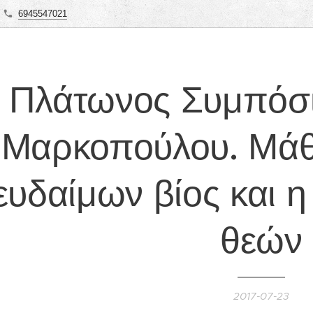
6945547021
Πλάτωνος Συμπόσι
Μαρκοπούλου. Μάθ
ευδαίμων βίος και 
θεών
2017-07-23