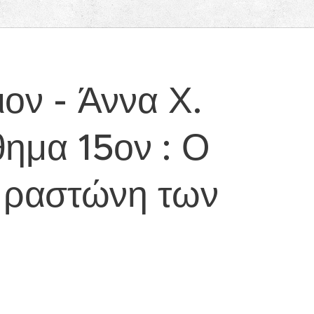
ον - Άννα Χ.
ημα 15ον : Ο
η ραστώνη των