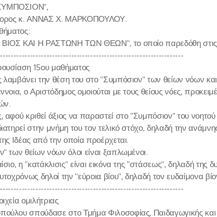
ΣΥΜΠΟΣΙΟΝ",
κτορος κ. ΑΝΝΑΣ Χ. ΜΑΡΚΟΠΟΥΛΟΥ.
θήματος:
ΒΙΟΣ ΚΑΙ Η ΡΑΣΤΩΝΗ ΤΩΝ ΘΕΩΝ", το οποίο παρεδόθη στις 
-------------------------------------------------------------------
ρουσίαση 15ου μαθήματος
 λαμβάνει την θέση του στο "Συμπόσιον" των θείων νόων και
ννοια, ο Αριστόδημος ομοιούται με τους θείους νόες, προκειμ
ών.
 αφού κριθεί άξιος να παραστεί στο "Συμπόσιον" του νοητού 
ιατηρεί στην μνήμη του τον τελικό στόχο, δηλαδή την ανάμνη
της Ιδέας από την οποία προέρχεται.
ν" των θείων νόων όλοι είναι ξαπλωμένοι.
ίσιο, η "κατάκλισις" είναι εικόνα της "στάσεως", δηλαδή τη
υτοχρόνως δηλοί την "εύροια βίου", δηλαδή τον ευδαίμονα βί
-------------------------------------------------------------------
ιχεία ομιλήτριας
ούλου σπούδασε στο Τμήμα Φιλοσοφίας, Παιδαγωγικής και 