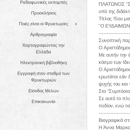
Ραδιοφωνικές εκπομπές
ΠΛΑΤΩΝΟΣ "
υπό της διδά
Προσκλήσεις
Τίτλος 15ου μα
Ποιές είναι οι Φρυκτωρίες
"Ο ΕΥΔΑΙΜΩΝ 
-------------------
Αρθρογραφία
Συνοπτική πα
Χαρτογραφώντας την
Ο Αριστόδημος
Ελλάδα
Με αυτήν την έ
κόσμο των Ιδε
Ηλεκτρονική βιβλιοθήκη
Ο Αριστόδημος,
Εγγραφή στον σταθμό των
ερωτάται εάν δ
Φρυκτωριών
ψυχής του και 
Είσοδος Μελών
Στο "Συμπόσιο
Σε αυτό το πλα
Επικοινωνία
πεδίον, ενώ τα
-------------------
Βιογραφικά στο
Η Άννα Μαρκοπ