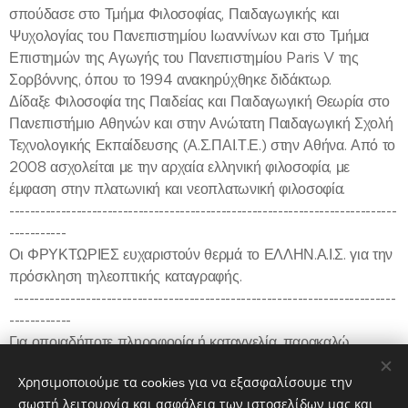
σπούδασε στο Τμήμα Φιλοσοφίας, Παιδαγωγικής και
Ψυχολογίας του Πανεπιστημίου Ιωαννίνων και στο Τμήμα
Επιστημών της Αγωγής του Πανεπιστημίου Paris V της
Σορβόννης, όπου το 1994 ανακηρύχθηκε διδάκτωρ.
Δίδαξε Φιλοσοφία της Παιδείας και Παιδαγωγική Θεωρία στο
Πανεπιστήμιο Αθηνών και στην Ανώτατη Παιδαγωγική Σχολή
Τεχνολογικής Εκπαίδευσης (Α.Σ.ΠΑΙ.Τ.Ε.) στην Αθήνα. Από το
2008 ασχολείται με την αρχαία ελληνική φιλοσοφία, με
έμφαση στην πλατωνική και νεοπλατωνική φιλοσοφία.
---------------------------------------------------------------------------
-----------
Οι ΦΡΥΚΤΩΡΙΕΣ ευχαριστούν θερμά το ΕΛΛΗΝ.Α.Ι.Σ. για την
πρόσκληση τηλεοπτικής καταγραφής.
--------------------------------------------------------------------------
------------
Για οποιαδήποτε πληροφορία ή καταγγελία, παρακαλώ,
ενημερώστε μας στην κεντρική ιστοσελίδα:
Χρησιμοποιούμε τα cookies για να εξασφαλίσουμε την
https://www.fryktories.net
σωστή λειτουργία και ασφάλεια των ιστοσελίδων μας και