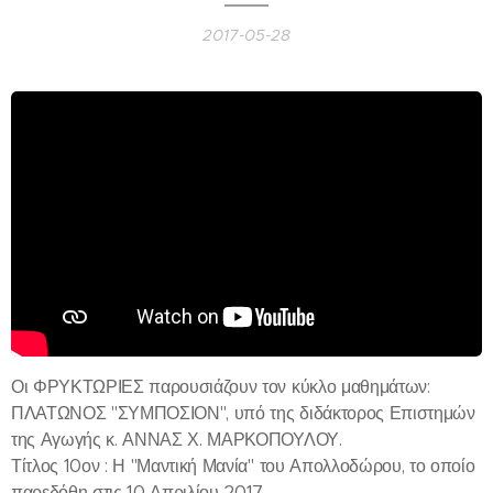
2017-05-28
Οι ΦΡΥΚΤΩΡΙΕΣ παρουσιάζουν τον κύκλο μαθημάτων:
ΠΛΑΤΩΝΟΣ "ΣΥΜΠΟΣΙΟΝ", υπό της διδάκτορος Επιστημών
της Αγωγής κ. ΑΝΝΑΣ Χ. ΜΑΡΚΟΠΟΥΛΟΥ.
Τίτλος 10ον : Η "Μαντική Μανία" του Απολλοδώρου, το οποίο
παρεδόθη στις 10 Απριλίου 2017.