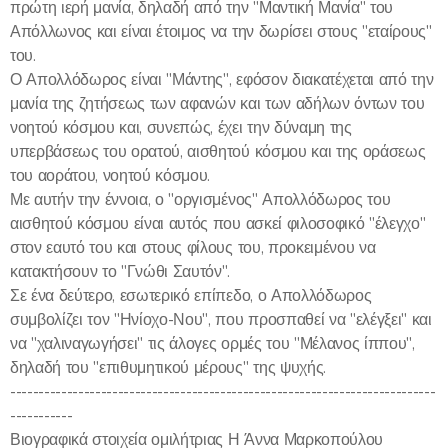
πρώτη ιερή μανία, δηλαδή από την "Μαντική Μανία" του
Απόλλωνος και είναι έτοιμος να την δωρίσει στους "εταίρους"
του.
Ο Απολλόδωρος είναι "Μάντης", εφόσον διακατέχεται από την
μανία της ζητήσεως των αφανών και των αδήλων όντων του
νοητού κόσμου και, συνεπώς, έχει την δύναμη της
υπερβάσεως του ορατού, αισθητού κόσμου και της οράσεως
του αοράτου, νοητού κόσμου.
Με αυτήν την έννοια, ο "οργισμένος" Απολλόδωρος του
αισθητού κόσμου είναι αυτός που ασκεί φιλοσοφικό "έλεγχο"
στον εαυτό του και στους φίλους του, προκειμένου να
κατακτήσουν το "Γνώθι Σαυτόν".
Σε ένα δεύτερο, εσωτερικό επίπεδο, ο Απολλόδωρος
συμβολίζει τον "Ηνίοχο-Νου", που προσπαθεί να "ελέγξει" και
να "χαλιναγωγήσει" τις άλογες ορμές του "Μέλανος ίππου",
δηλαδή του "επιθυμητικού μέρους" της ψυχής.
---------------------------------------------------------------------------
-----------
Βιογραφικά στοιχεία ομιλήτριας Η Άννα Μαρκοπούλου