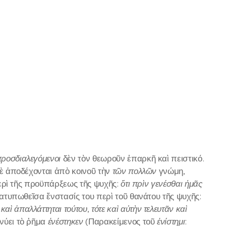
ροσδιαλεγόμενοι
δὲν τὸν θεωροῦν ἐπαρκῆ καὶ πειστικό.
 δὲ ἀποδέχονται ἀπὸ κοινοῦ τὴν
τῶν πολλῶν
γνώμη,
ερὶ τῆς προϋπάρξεως τῆς ψυχῆς:
ὅτι πρὶν γενέσθαι ἡμᾶς
ιατυπωθεῖσα ἔνστασίς του περὶ τοῦ θανάτου τῆς ψυχῆς:
 καὶ ἀπαλλάττηται τούτου
,
τότε καὶ αὐτὴν τελευτᾶν καὶ
κνύει τὸ ῥῆμα
ἐνέστηκεν
(Παρακείμενος τοῦ
ἐνίστημι
: