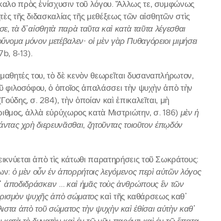
σκαλο πρὸς ἐνίσχυσιν τοῦ λόγου. Ἄλλως τε, συμφώνως
ητὲς τῆς διδασκαλίας τῆς μεθέξεως τῶν αἰσθητῶν στὶς
σε
,
τὰ δ
᾽
αἰσθητὰ παρὰ ταῦτα καὶ κατὰ ταῦτα λέγεσθαι
τοὔνομα μόνον μετέβαλεν
·
οἱ μὲν γὰρ Πυθαγόρειοι μιμήσει
b, 8-13).
μαθητές του, τὸ δὲ κενὸν θεωρεῖται δυσαναπλήρωτον,
τοῦ φιλοσόφου, ὁ ὁποῖος ἀπαλάσσει τὴν ψυχὴν ἀπὸ τὴν
ούδης, σ. 284), τὴν ὁποίαν καὶ ἐπικαλεῖται, μὴ
άριθμος, ἀλλὰ εὐρύχωρος κατὰ Μιστριώτην, σ. 186)
μὲν ἡ
άντας χρὴ διερευνᾶσθαι
,
ζητοῦντας τοιοῦτον ἐπῳδόν
εικνύεται ἀπὸ τὶς κάτωθι παρατηρήσεις τοῦ Σωκράτους:
ων:
ὁ μὲν οὖν ἐν ἀπορρήτοις λεγόμενος περὶ αὐτῶν λόγος
᾽
ἀποδιδράσκειν
...
καὶ ἡμᾶς τοὺς ἀνθρώπους ἓν τῶν
ωρισμὸν ψυχῆς ἀπὸ σώματος
καὶ τῆς καθάρσεως καθ᾽
μάλιστα ἀπὸ τοῦ σώματος τὴν ψυχὴν καὶ ἐθίσαι αὐτὴν καθ
᾽