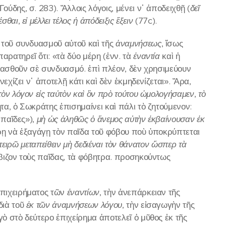
ύδης, σ. 283). Ἄλλοις λόγοις, μένει ν᾽ ἀποδειχθῇ (
δεῖ
έσθαι
,
εἰ μέλλει τέλος ἡ ἀπόδειξις ἔξειν
(77c).
διὰ τοῦ συνδυασμοῦ αὐτοῦ καὶ τῆς
ἀναμνήσεως
, ἴσως
αρατηρεῖ ὅτι: «τὰ δύο μέρη (ἐνν. τὰ
ἐναντία
καὶ ἡ
ξετασθοῦν σὲ συνδυασμό. ἐπὶ πλέον, δὲν χρησιμεύουν
νεχίζει ν᾽ ἀποτελῇ κάτι καὶ δὲν ἐκμηδενίζεται». Ἄρα,
 τὸν λόγον εἰς ταὐτὸν καὶ ὃν πρὸ τούτου ὡμολογήσαμεν
,
τὸ
α, ὁ Σωκράτης ἐπισημαίνει καὶ πάλι τὸ ζητούμενον:
 παῖδες»),
μὴ ὡς ἀληθῶς ὁ ἄνεμος αὐτὴν ἐκβαίνουσαν ἐκ
έρῃ νὰ ἐξαγάγῃ τὸν παῖδα τοῦ φόβου ποὺ ὑποκρύπτεται
πειρῶ μεταπείθειν
μὴ δεδιέναι τὸν θάνατον ὥσπερ τὰ
όβιζον τοὺς παῖδας, τὰ φόβητρα. προσηκούντως
ἐπιχειρήματος τῶν
ἐναντίων
, τὴν ἀνεπάρκειαν τῆς
διὰ τοῦ
ἐκ τῶν ἀναμνήσεων λόγου
, τὴν εἰσαγωγὴν τῆς
γὸ στὸ δεύτερο ἐπιχείρημα ἀποτελεῖ ὁ μῦθος ἐκ τῆς