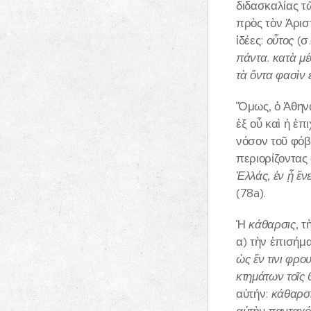
διδασκαλίας τ
πρὸς τὸν Ἀρισ
ἰδέες:
οὗτος
(σ.
πάντα
.
κατὰ μέ
τὰ ὄντα φασὶν 
Ὅμως, ὁ Ἀθηνα
ἐξ οὗ καὶ ἡ ἐ
νόσον τοῦ φόβο
περιορίζοντας
Ἑλλάς
,
ἐν ᾗ ἔν
(78a).
Ἡ
κάθαρσις
, 
α) τὴν ἐπισήμ
ὡς ἔν τινι φρο
κτημάτων τοῖς θ
αὑτήν:
κάθαρσι