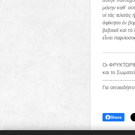
αὑτὴν πανταχόθ
μόνην καθ
᾽
αὑ
οἱ τὰς τελετὰς 
ἀφίκηται ἐν βο
βεβαιοῖ καὶ τὸ
εἶναι
πεφιλοσο
………………………
Οι ΦΡΥΚΤΩΡΙΕΣ
και το Σωματε
-------------------
Για οποιαδήπο
Share