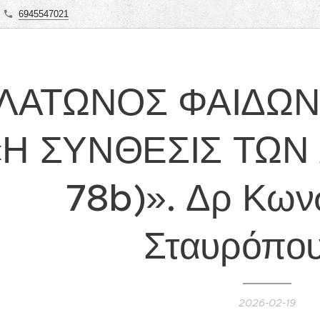
6945547021
ΛΑΤΩΝΟΣ ΦΑΙΔΩΝ. 
«Η ΣΥΝΘΕΣΙΣ ΤΩΝ 
78b)». Δρ Κων
Σταυρόπου
2026-02-19