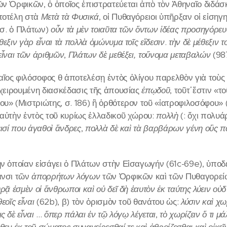
ῶν Ὀρφικῶν, ὁ ὁποῖος ἐπιστρατεύεται ἀπὸ τὸν Ἀθηναῖο διδά
τοτέλη στὰ
Μετὰ τὰ Φυσικά
, οἱ Πυθαγόρειοι ὑπῆρξαν οἱ εἰσηγ
σ. ὁ Πλάτων)
οὖν τὰ μὲν τοιαῦτα τῶν ὄντων ἰδέας προσηγόρευ
θεξιν γὰρ εἶναι τὰ πολλὰ ὁμώνυμα τοῖς εἴδεσιν
.
τὴν δὲ μέθεξιν 
εἶναι τῶν ἀριθμῶν
,
Πλάτων δὲ μεθέξει, τοὔνομα μεταβαλών
(987
ῖος φιλόσοφος θ ἀποτελέσῃ ἐντὸς ὀλίγου παρελθὸν γιὰ τοὺς 
πιχειρουμένη διασκέδασις τῆς ἀπουσίας
ἐπῳδοῦ
, τοῦτ᾽ἔστιν «
υ» (Μιστριώτης, σ. 186) ἢ ὀρθότερον τοῦ «ἰατροφιλοσόφου» (Γ
 αὐτὴν ἐντὸς τοῦ κυρίως ἑλλαδικοῦ χώρου:
πολλὴ
(: ὄχι πολυ
εισί που ἀγαθοὶ ἄνδρες
,
πολλὰ δὲ καὶ τὰ βαρβάρων γένη οὓς π
τὴν ὁποίαν εἰσάγει ὁ Πλάτων στὴν Εἰσαγωγήν (61c-69e), ὑποδ
ανσι τῶν
ἀπορρήτων
λόγων
τῶν Ὀρφικῶν καὶ τῶν Πυθαγορεί
υρᾷ ἐσμὲν οἱ ἄνθρωποι καὶ οὐ δεῖ δὴ ἑαυτὸν ἐκ ταύτης λύειν οὐδ
εοῖς εἶναι
(62b), β) τὸν ὁρισμὸν τοῦ θανάτου ὡς:
λύσιν καὶ χ
ς δὲ εἶναι
...
ὅπερ πάλαι ἐν τῷ λόγῳ λέγεται
,
τὸ χωρίζειν ὅ τι 