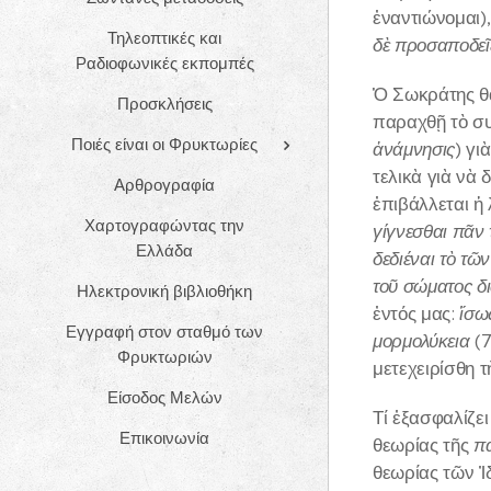
ἐναντιώνομαι),
Τηλεοπτικές και
δὲ προσαποδεῖ
Ραδιοφωνικές εκπομπές
Ὁ Σωκράτης θ
Προσκλήσεις
παραχθῇ τὸ συ
Ποιές είναι οι Φρυκτωρίες
ἀνάμνησις
) γι
τελικὰ γιὰ νὰ 
Αρθρογραφία
ἐπιβάλλεται ἡ
Χαρτογραφώντας την
γίγνεσθαι πᾶν 
Ελλάδα
δεδιέναι τὸ τ
τοῦ σώματος δ
Ηλεκτρονική βιβλιοθήκη
ἐντός μας:
ἴσως
Εγγραφή στον σταθμό των
μορμολύκεια
(7
Φρυκτωριών
μετεχειρίσθη τὴ
Είσοδος Μελών
Τί ἐξασφαλίζε
Επικοινωνία
θεωρίας τῆς
πα
θεωρίας τῶν Ἰ