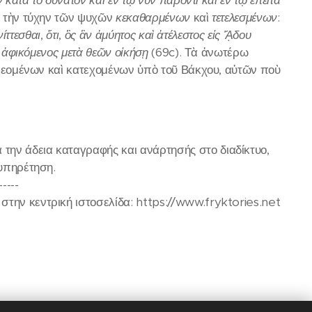
 κατὰ τὸ δυνατὸν καὶ ἐν τῷ νῦν παρόντι καὶ ἐν τῷ ἔπειτα
γ) τὴν τύχην τῶν ψυχῶν
κεκαθαρμένων
καὶ
τετελεσμένων
:
νίττεσθαι
,
ὅτι
,
ὃς ἂν ἀμύητος καὶ ἀτέλεστος εἰς ᾍδου
ε ἀφικόμενος μετὰ θεῶν οἰκήσῃ
(69c). Τὰ ἀνωτέρω
νεομένων καὶ κατεχομένων ὑπὸ τοῦ Βάκχου, αὐτῶν ποὺ
ην άδεια καταγραφής και ανάρτησής στο διαδίκτυο,
ξυπηρέτηση.
-----
την κεντρική ιστοσελίδα: https://www.fryktories.net