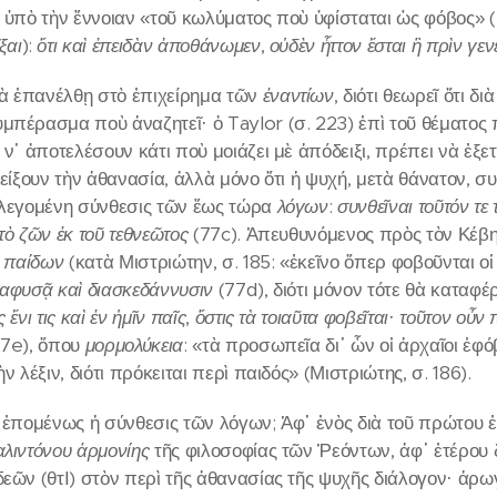
 ὑπὸ τὴν ἔννοιαν «τοῦ κωλύματος ποὺ ὑφίσταται ὡς φόβος» (Γο
ξαι
):
ὅτι καὶ ἐπειδὰν ἀποθάνωμεν
,
οὐδὲν ἧττον ἔσται ἢ πρὶν γεν
ὰ ἐπανέλθῃ στὸ ἐπιχείρημα τῶν
ἐναντίων
, διότι θεωρεῖ ὅτι 
μπέρασμα ποὺ ἀναζητεῖ· ὁ Taylor (σ. 223) ἐπὶ τοῦ θέματος π
ὰ ν᾽ ἀποτελέσουν κάτι ποὺ μοιάζει μὲ ἀπόδειξι, πρέπει νὰ ἐ
δείξουν τὴν ἀθανασία, ἀλλὰ μόνο ὅτι ἡ ψυχή, μετὰ θάνατον, συ
 λεγομένη σύνθεσις τῶν ἕως τώρα
λόγων
:
συνθεῖναι τοῦτόν τε
τὸ ζῶν ἐκ τοῦ τεθνεῶτος
(77c). Ἀπευθυνόμενος πρὸς τὸν Κέβητ
ῶν παίδων
(κατὰ Μιστριώτην, σ. 185: «ἐκεῖνο ὅπερ φοβοῦνται οἱ
ιαφυσᾷ καὶ διασκεδάννυσιν
(77d), διότι μόνον τότε θὰ καταφ
 ἔνι τις καὶ ἐν ἡμῖν παῖς
,
ὅστις τὰ τοιαῦτα φοβεῖται
·
τοῦτον οὖν 
7e), ὅπου
μορμολύκεια
: «τὰ προσωπεῖα δι᾽ ὧν οἱ ἀρχαῖοι ἐφ
ν λέξιν, διότι πρόκειται περὶ παιδός» (Μιστριώτης, σ. 186).
ι ἑπομένως ἡ σύνθεσις τῶν λόγων; Ἀφ᾽ ἑνὸς διὰ τοῦ πρώτου 
λιντόνου ἁρμονίης
τῆς φιλοσοφίας τῶν Ῥεόντων, ἀφ᾽ ἑτέρου 
δεῶν (θτΙ) στὸν περὶ τῆς ἀθανασίας τῆς ψυχῆς διάλογον· ἀρω