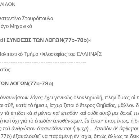
ΑΙΔΩΝ
νσταντίνο Σταυρόπουλο
λόγο Μηχανικό
«
Η ΣΥΝΘΕΣΙΣ ΤΩΝ ΛΟΓΩΝ(77
b
-78
b
)
»
ολιτιστικό Τμήμα Φιλοσοφίας του ΕΛΛΗΝΑΪΣ
-------------------------------------------------
ατος:
ΤΩΝ ΛΟΓΩΝ(77
b
-78
b
)
 ἀναμνήσεων λόγος
ἔχει γενικῶς ὁλοκληρωθῆ, πλὴν ὅμως οἱ
π
εισθῆ, κατὰ τὸ ἥμισυ, ἰσχυρίζεται ὁ ἕτερος Θηβαῖος, μᾶλλον
ν τὰ ἐπιδοτικὰ
εἰ μέντοι καὶ ἐπειδάν
καὶ
οὐδὲ αὐτῷ μοι δοκεῖ
, π
ὴ
καὶ ὄχι γιὰ τὸ
ἐπειδὰν ἀποθάνωμεν
,
ἔτι ἔσται
· ἑπομένως, ἡ δ
 τοῦ ἀνθρώπου διασκεδάννυται ἡ ψυχὴ
…
ἐπειδὰν δὲ ἀφίκηται
77b) ἐξακολουθεῖ νὰ παραμένῃ ἐν ἰσχύι, ὅπως ἄλλως τε δει