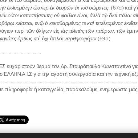
εν ἐκ τοῦ σώματος συναγείρεσθαί τε καὶ ἀθροίζεσθαι καὶ οἰκεῖν
τὴν ἐκλυομένην ὥσπερ ἐκ δεσμῶν ἐκ τοῦ σώματος
; (67d) καὶ 
ἡμῖν οὗτοι καταστήσαντες οὐ φαῦλοι εἶναι
,
ἀλλὰ τῷ ὄντι πάλαι
αἰ
ρβόρῳ κείσεται
, ἐνῷ
ὁ κεκαθαρμένος τε καὶ τετελεσμένος ἐκεῖσ
 λόγιον περὶ τῶν ὀλίγων εἰς
τὰς τελετάς
,τῶν
παύρων
, τῶν ἐμπ
φηκότες ὀρθῶς
καὶ ὄχι ἁπλοῖ
ναρθηκοφόροι
(69d).
……………………………..
 ευχαριστούν θερμά τον Δρ. Σταυρόπουλο Κωνσταντίνο για τ
ίο ΕΛΛΗΝ.Α.Ι.Σ για την αγαστή συνεργασία και την τεχνική ε
-------------------------------------------------------------------------------
τε πληροφορία ή καταγγελία, παρακαλούμε, ενημερώστε μας σ