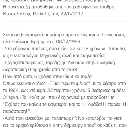
Η συνέντευξη μεταδόθηκε από τον ραδιοφωνικό σταθμό
Θεσσαλονίκης Radio1d, στις 22/6/2017.
---------------------------------------------------------------------------
-----------
Σύντομο βιογραφικό σημείωμα προσκεκλημένου -Γεννημένος
στο Ηράκλειο Κρήτης στις 08/12/1959.
-Υπερήφανος πατέρας δύο υιών, 22 και 18 χρόνων. -Σπουδές
ως Ηλεκτρολόγος Μηχανικός αλλά και Σκηνοθεσίας.
-Εργάζεται τώρα, ως Τομεάρχης Αγορών, στην Ελληνική
Αεροπορική Βιομηχανία από το 1989.
Πριν από αυτό, 6 χρόνια στον ιδιωτικό τομέα. ¨
Όπως λέει και ο ίδιος: -Είμαι "ερωτευμένος" με το θέατρο από
το 1984, έως σήμερα. 33 περίπου χρόνια, 5 θεατρικές ομάδες,
31 έργα. -Το "καύσιμο" που διαχρονικά με τροφοδοτεί: το
"Εχθρός του καλού το καλύτερο" και το "Η ομάδα! Η παρέα! Η
παράσταση! ".
-Αυτό που ανέκαθεν με "ταλαιπωρεί"; Να καταλάβω "το γιατί
και το αρχικό ερέθισμα για την δημιουργία του" σε κάθε τι, που