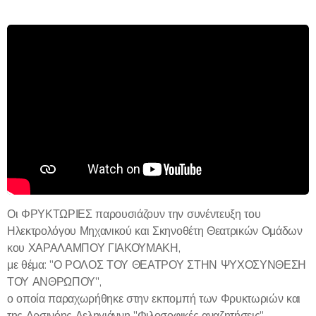
Οι ΦΡΥΚΤΩΡΙΕΣ παρουσιάζουν την συνέντευξη του
Ηλεκτρολόγου Μηχανικού και Σκηνοθέτη Θεατρικών Ομάδων
κου ΧΑΡΑΛΑΜΠΟΥ ΓΙΑΚΟΥΜΑΚΗ,
με θέμα: "Ο ΡΟΛΟΣ ΤΟΥ ΘΕΑΤΡΟΥ ΣΤΗΝ ΨΥΧΟΣΥΝΘΕΣΗ
ΤΟΥ ΑΝΘΡΩΠΟΥ",
ο οποία παραχωρήθηκε στην εκπομπή των Φρυκτωριών και
της Αρσινόης Δεληγιάννη "Φιλοσοφικές αναζητήσεις".