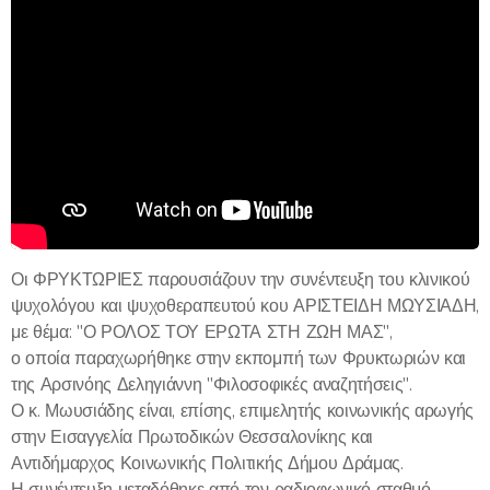
Οι ΦΡΥΚΤΩΡΙΕΣ παρουσιάζουν την συνέντευξη του κλινικού
ψυχολόγου και ψυχοθεραπευτού κου ΑΡΙΣΤΕΙΔΗ ΜΩΥΣΙΑΔΗ,
με θέμα: "Ο ΡΟΛΟΣ ΤΟΥ ΕΡΩΤΑ ΣΤΗ ΖΩΗ ΜΑΣ",
ο οποία παραχωρήθηκε στην εκπομπή των Φρυκτωριών και
της Αρσινόης Δεληγιάννη "Φιλοσοφικές αναζητήσεις".
Ο κ. Μωυσιάδης είναι, επίσης, επιμελητής κοινωνικής αρωγής
στην Εισαγγελία Πρωτοδικών Θεσσαλονίκης και
Αντιδήμαρχος Κοινωνικής Πολιτικής Δήμου Δράμας.
Η συνέντευξη μεταδόθηκε από τον ραδιοφωνικό σταθμό