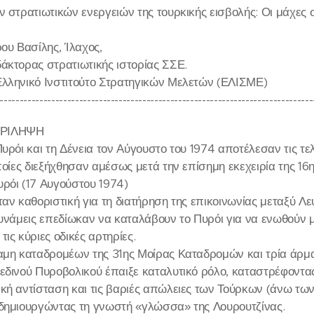
 στρατιωτικών ενεργειών της τουρκικής εισβολής: Οι μάχες στ
ου Βασίλης, Ίλαχος,
άκτορας στρατιωτικής ιστορίας ΣΣΕ.
λληνικό Ινστιτούτο Στρατηγικών Μελετών (ΕΛΙΣΜΕ)
-------------------------------------------------------------------------------
ΡΙΛΗΨΗ
υρόι και τη Δένεια τον Αύγουστο του 1974 αποτέλεσαν τις τε
ποίες διεξήχθησαν αμέσως μετά την επίσημη εκεχειρία της 16
ρόι (17 Αυγούστου 1974)
ταν καθοριστική για τη διατήρηση της επικοινωνίας μεταξύ Λ
δυνάμεις επεδίωκαν να καταλάβουν το Πυρόι για να ενωθούν 
ις κύριες οδικές αρτηρίες.
αμη καταδρομέων της 31ης Μοίρας Καταδρομών και τρία άρμα
εδινού Πυροβολικού έπαιξε καταλυτικό ρόλο, καταστρέφοντας
κή αντίσταση και τις βαριές απώλειες των Τούρκων (άνω τω
δημιουργώντας τη γνωστή «γλώσσα» της Λουρουτζίνας.