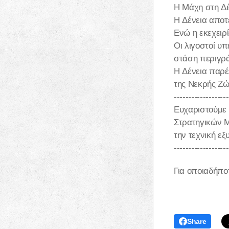
Η Μάχη στη Δέ
Η Δένεια αποτ
Ενώ η εκεχειρ
Οι λιγοστοί υπ
στάση περιγρά
Η Δένεια παρέ
της Νεκρής Ζών
-------------------
Ευχαριστούμε 
Στρατηγικών Μ
την τεχνική ε
-------------------
Για οποιαδήπο
Share