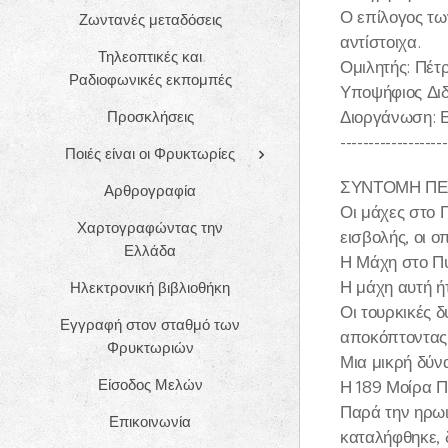
Ο επίλογος των
Ζωντανές μεταδόσεις
αντίστοιχα.
Τηλεοπτικές και
Ομιλητής: Πέτρ
Ραδιοφωνικές εκπομπές
Υποψήφιος Διδ
Διοργάνωση: Ε
Προσκλήσεις
-------------------
Ποιές είναι οι Φρυκτωρίες
ΣΥΝΤΟΜΗ ΠΕ
Αρθρογραφία
Οι μάχες στο Π
Χαρτογραφώντας την
εισβολής, οι ο
Ελλάδα
Η Μάχη στο Πυ
Η μάχη αυτή ή
Ηλεκτρονική βιβλιοθήκη
Οι τουρκικές 
Εγγραφή στον σταθμό των
αποκόπτοντας τ
Φρυκτωριών
Μια μικρή δύν
Είσοδος Μελών
Η 189 Μοίρα Π
Παρά την ηρωι
Επικοινωνία
καταλήφθηκε, 