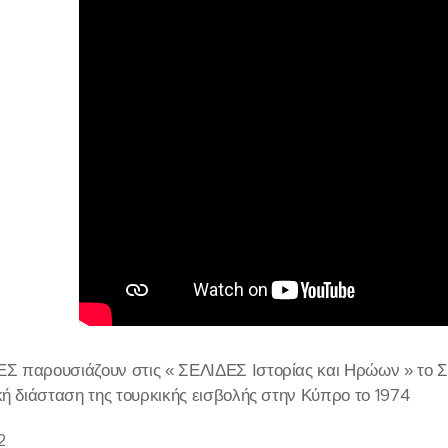
 παρουσιάζουν στις « ΣΕΛΙΔΕΣ Ιστορίας και Ηρώων » το Συν
κή διάσταση της τουρκικής εισβολής στην Κύπρο το 1974
2