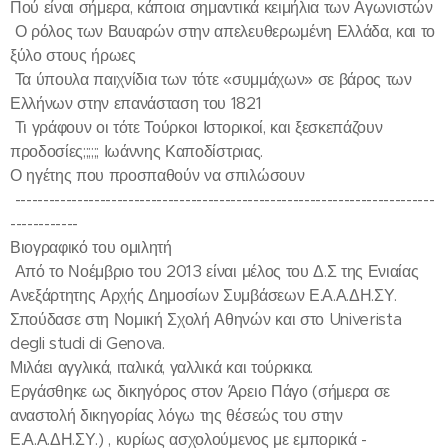
Πού είναι σήμερα, κάποια σημαντικά κειμήλια των Αγωνιστών
Ο ρόλος των Βαυαρών στην απελευθερωμένη Ελλάδα, και το
ξύλο στους ήρωες
Τα ύπουλα παιχνίδια των τότε «συμμάχων» σε βάρος των
Ελλήνων στην επανάσταση του 1821
Τι γράφουν οι τότε Τούρκοι Ιστορικοί, και ξεσκεπάζουν
προδοσίες;;;;;; Ιωάννης Καποδίστριας.
Ο ηγέτης που προσπαθούν να σπιλώσουν
--------------------------------------------------------------------------
------------
Βιογραφικό του ομιλητή
Από το Νοέμβριο του 2013 είναι μέλος του Δ.Σ της Ενιαίας
Ανεξάρτητης Αρχής Δημοσίων Συμβάσεων Ε.Α.Α.ΔΗ.ΣΥ.
Σπούδασε στη Νομική Σχολή Αθηνών και στο Univerista
degli studi di Genova.
Μιλάει αγγλικά, ιταλικά, γαλλικά και τούρκικα.
Eργάσθηκε ως δικηγόρος στον Άρειο Πάγο (σήμερα σε
αναστολή δικηγορίας λόγω της θέσεώς του στην
Ε.Α.Α.ΔΗ.ΣΥ.) , κυρίως ασχολούμενος με εμπορικά -