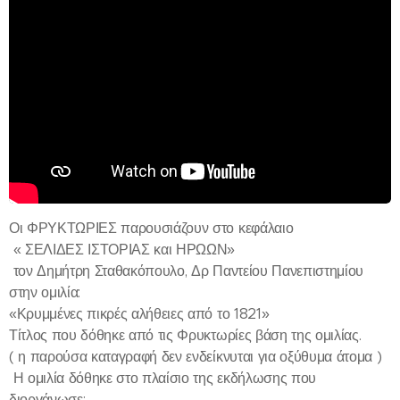
Οι ΦΡΥΚΤΩΡΙΕΣ παρουσιάζουν στο κεφάλαιο
« ΣΕΛΙΔΕΣ ΙΣΤΟΡΙΑΣ και ΗΡΩΩΝ»
τον Δημήτρη Σταθακόπουλο, Δρ Παντείου Πανεπιστημίου
στην ομιλία:
«Κρυμμένες πικρές αλήθειες από το 1821»
Τίτλος που δόθηκε από τις Φρυκτωρίες βάση της ομιλίας.
( η παρούσα καταγραφή δεν ενδείκνυται για οξύθυμα άτομα )
Η ομιλία δόθηκε στο πλαίσιο της εκδήλωσης που
διοργάνωσε: