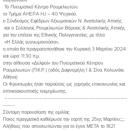
Το Πνευματικό Κέντρο Ρουμελιωτών,
το Τμήμα AHEPA HJ – 40 Ψυχικού,
ο Σύνδεσμος Εφέδρων Αξιωματικών Ν. Ανατολικής Αττικής
και ο Σύλλογος Ρουμελιωτών Βόρειας & Ανατολικής Αττικής
για την επέτειο της Εθνικής Παλιγγενεσίας, με τίτλο:
«Η Ελλάς ευγνωμονούσα»,
η οποία θα πραγματοποιήθηκε την Κυριακή 3 Μαρτίου 2024
και ώρα: 11:30 π.μ.
στην αίθουσα «Δελφοί» του Πνευματικού Κέντρου
Ρουμελιωτών (Π.Κ.Ρ.) (οδός Δαφνομήλη 1 & Σίνα, Κολωνάκι,
Αθήνα)
Οι Φρυκτωρίες ήταν παρούσες ως χορηγός επικοινωνίας και
οπτικοακουστικής τεκμηρίωσης.
--------------------------------------------------------------------------
-------
Σύντομη παρουσίαση της ομιλίας
Ποιος πραγματικά καθιέρωσε την εορτή της 25ης Μαρτίου;;;;;;
Αλήθειες που αποσιωπώνται για το έγινε ΜΕΤΑ το 1821