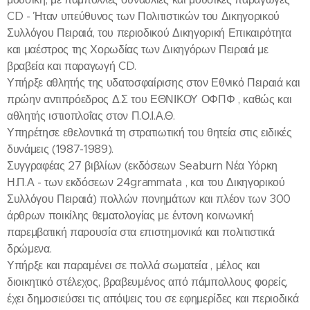
CD - Ήταν υπεύθυνος των Πολιτιστικών του Δικηγορικού
Συλλόγου Πειραιά, του περιοδικού Δικηγορική Επικαιρότητα
και μαέστρος της Χορωδίας των Δικηγόρων Πειραιά με
βραβεία και παραγωγή CD.
Υπήρξε αθλητής της υδατοσφαίρισης στον Εθνικό Πειραιά και
πρώην αντιπρόεδρος Δ.Σ του ΕΘΝΙΚΟΥ ΟΦΠΦ , καθώς και
αθλητής ιστιοπλοΐας στον Π.Ο.Ι.Α.Θ.
Υπηρέτησε εθελοντικά τη στρατιωτική του θητεία στις ειδικές
δυνάμεις (1987-1989).
Συγγραφέας 27 βιβλίων (εκδόσεων Seaburn Νέα Υόρκη
Η.Π.Α - των εκδόσεων 24grammata , και του Δικηγορικού
Συλλόγου Πειραιά) πολλών πονημάτων και πλέον των 300
άρθρων ποικίλης θεματολογίας με έντονη κοινωνική
παρεμβατική παρουσία στα επιστημονικά και πολιτιστικά
δρώμενα.
Υπήρξε και παραμένει σε πολλά σωματεία , μέλος και
διοικητικό στέλεχος, βραβευμένος από πάμπολλους φορείς,
έχει δημοσιεύσει τις απόψεις του σε εφημερίδες και περιοδικά