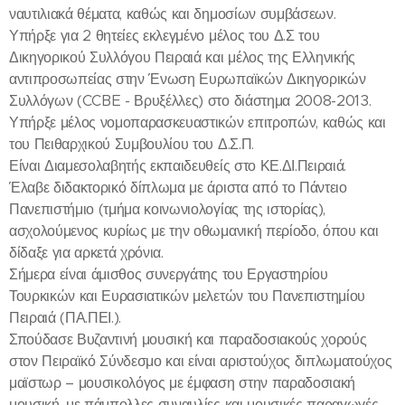
ναυτιλιακά θέματα, καθώς και δημοσίων συμβάσεων.
Υπήρξε για 2 θητείες εκλεγμένο μέλος του Δ.Σ του
Δικηγορικού Συλλόγου Πειραιά και μέλος της Ελληνικής
αντιπροσωπείας στην Ένωση Ευρωπαϊκών Δικηγορικών
Συλλόγων (CCBE - Βρυξέλλες) στο διάστημα 2008-2013.
Υπήρξε μέλος νομοπαρασκευαστικών επιτροπών, καθώς και
του Πειθαρχικού Συμβουλίου του Δ.Σ.Π.
Είναι Διαμεσολαβητής εκπαιδευθείς στο ΚΕ.ΔΙ.Πειραιά.
Έλαβε διδακτορικό δίπλωμα με άριστα από το Πάντειο
Πανεπιστήμιο (τμήμα κοινωνιολογίας της ιστορίας),
ασχολούμενος κυρίως με την οθωμανική περίοδο, όπου και
δίδαξε για αρκετά χρόνια.
Σήμερα είναι άμισθος συνεργάτης του Εργαστηρίου
Τουρκικών και Ευρασιατικών μελετών του Πανεπιστημίου
Πειραιά (ΠΑ.ΠΕΙ.).
Σπούδασε Βυζαντινή μουσική και παραδοσιακούς χορούς
στον Πειραϊκό Σύνδεσμο και είναι αριστούχος διπλωματούχος
μαϊστωρ – μουσικολόγος με έμφαση στην παραδοσιακή
μουσική, με πάμπολλες συναυλίες και μουσικές παραγωγές