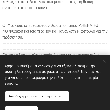
καθώς και τα ραδιοτηλεοπτικά μέσα , με ισχυρή θετική
ανταπόκριση από το κοινό.
---------------------------------------------------------------------------
---------------------------------
Οι Φρυκτωρίες ευχαριστούν θερμά το Τμήμα AHEPA HJ –
40 Ψυχικού και ιδιαίτερα τον κο Παναγιώτη Ριζόπουλο για την
πρόσκληση.
---------------------------------------------------------------------------
------------------------------
Για οποιαδήποτε πληροφορία ή καταγγελία, παρακαλούμε,
ενημερώστε μας στην κεντρική ιστοσελίδα:
Χρησιμοποιούμε τα cookies για να εξασφαλίσουμε την
https://www.fryktories.net.
σωστή λειτουργία και ασφάλεια των ιστοσελίδων μας και
για να σας προσφέρουμε την καλύτερη δυνατή εμπειρία
χρήσης.
Share
Αποδοχή μόνο των απαραίτητων