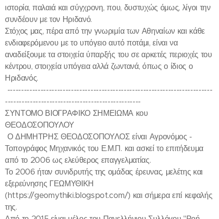
ιστορία, παλαιά και σύγχρονη, που, δυστυχώς όμως, λίγοι την
συνδέουν με τον Ηριδανό.
Στόχος μας, πέρα από την γνωριμία των Αθηναίων και κάθε
ενδιαφερόμενου με το υπόγειο αυτό ποτάμι, είναι να
αναδείξουμε τα στοιχεία ύπαρξής του σε αρκετές περιοχές του
κέντρου, στοιχεία υπόγεια αλλά ζωντανά, όπως ο ίδιος ο
Ηριδανός.
--------------------------------------------------------------------------
-------------------------------------------------
ΣΥΝΤΟΜΟ ΒΙΟΓΡΑΦΙΚΟ ΣΗΜΕΙΩΜΑ κου
ΘΕΟΔΟΣΟΠΟΥΛΟΥ
Ο ΔΗΜΗΤΡΗΣ ΘΕΟΔΟΣΟΠΟΥΛΟΣ είναι Αγρονόμος -
Τοπογράφος Μηχανικός του Ε.Μ.Π. και ασκεί το επιτήδευμα
από το 2006 ως ελεύθερος επαγγελματίας.
Το 2006 ήταν συνιδρυτής της ομάδας έρευνας, μελέτης και
εξερεύνησης ΓΕΩΜΥΘΙΚΗ
(https://geomythiki.blogspot.com/) και σήμερα επί κεφαλής
της.
Από το 2015 είναι μέλος του Πανελλήνιου Συλλόγου "Ροή -