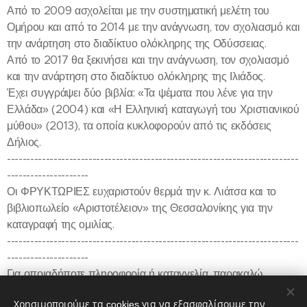
Από το 2009 ασχολείται με την συστηματική μελέτη του
Ομήρου και από το 2014 με την ανάγνωση, τον σχολιασμό και
την ανάρτηση στο διαδίκτυο ολόκληρης της Οδύσσειας.
Από το 2017 θα ξεκινήσει και την ανάγνωση, τον σχολιασμό
και την ανάρτηση στο διαδίκτυο ολόκληρης της Ιλιάδος.
Έχει συγγράψει δύο βιβλία: «Τα ψέματα που λένε για την
Ελλάδα» (2004) και «Η Ελληνική καταγωγή του Χριστιανικού
μύθου» (2013), τα οποία κυκλοφορούν από τις εκδόσεις
Δήλιος.
---------------------------------------------------------------------------
---------------------
Οι ΦΡΥΚΤΩΡΙΕΣ ευχαριστούν θερμά την κ. Λιάτσα και το
βιβλιοπωλείο «Αριστοτέλειον» της Θεσσαλονίκης για την
καταγραφή της ομιλίας.
---------------------------------------------------------------------------
---------------------
Για οποιαδήποτε πληροφορία ή καταγγελία, παρακαλώ,
ενημερώστε μας στην κεντρική ιστοσελίδα:
Χρησιμοποιούμε τα cookies για να εξασφαλίσουμε την
https://www.fryktories.net