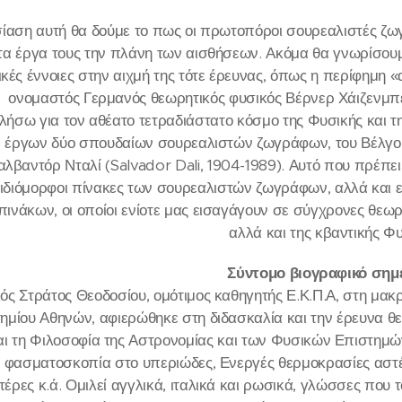
ίαση αυτή θα δούμε το πως οι πρωτοπόροι σουρεαλιστές ζωγ
τα έργα τους την πλάνη των αισθήσεων. Ακόμα θα γνωρίσου
ικές έννοιες στην αιχμή της τότε έρευνας, όπως η περίφημη «
ονομαστός Γερμανός θεωρητικός φυσικός Βέρνερ Χάιζενμπ
ιλήσω για τον αθέατο τετραδιάστατο κόσμο της Φυσικής και 
ν έργων δύο σπουδαίων σουρεαλιστών ζωγράφων, του Βέλγου 
λβαντόρ Νταλί (Salvador Dali, 1904-1989). Αυτό που πρέπει
 ιδιόμορφοι πίνακες των σουρεαλιστών ζωγράφων, αλλά και εκε
 πινάκων, οι οποίοι ενίοτε μας εισαγάγουν σε σύγχρονες θεωρ
αλλά και της κβαντικής Φυ
Σύντομο βιογραφικό ση
ς Στράτος Θεοδοσίου, ομότιμος καθηγητής Ε.Κ.Π.Α, στη μακ
ημίου Αθηνών, αφιερώθηκε στη διδασκαλία και την έρευνα θε
αι τη Φιλοσοφία της Αστρονομίας και των Φυσικών Επιστημώ
 φασματοσκοπία στο υπεριώδες, Ενεργές θερμοκρασίες αστ
τέρες κ.ά. Ομιλεί αγγλικά, ιταλικά και ρωσικά, γλώσσες που