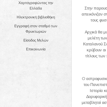
Χαρτογραφώντας την
Στην παρουσ
Ελλάδα
απεικόνιζαν σ
Ηλεκτρονική βιβλιοθήκη
τους φυσ
Εγγραφή στον σταθμό των
Φρυκτωριών
Αρχικά θα μ
μελέτη τω
Είσοδος Μελών
Καταλανού Σα
Επικοινωνία
κρύβουν οι
τίτλους των
O αστροφυσικό
του Πανεπιστ
Ιστορία κ
Δορυφορική
μεταβλητοί ασ