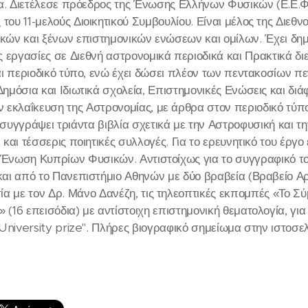
α. Διετέλεσε πρόεδρος της Ένωσης Ελλήνων Φυσικών (Ε.Ε.Φ.)
του 11-μελούς Διοικητικού Συμβουλίου. Είναι μέλος της Διεθ
κών και ξένων επιστημονικών ενώσεων και ομίλων. Έχει δη
ς εργασίες σε Διεθνή αστρονομικά περιοδικά και Πρακτικά δ
ι περιοδικό τύπο, ενώ έχει δώσει πλέον των πεντακοσίων πε
 Δημόσια και Ιδιωτικά σχολεία, Επιστημονικές Ενώσεις και διά
ν εκλαΐκευση της Αστρονομίας, με άρθρα στον περιοδικό τύπο
 συγγράψει τριάντα βιβλία σχετικά με την Αστροφυσική και τ
και τέσσερις ποιητικές συλλογές. Για το ερευνητικό του έρ
 Ένωση Κυπρίων Φυσικών. Αντιστοίχως για το συγγραφικό το
αι από το Πανεπιστήμιο Αθηνών με δύο βραβεία (Βραβείο Αρ
α με τον Δρ. Μάνο Δανέζη, τις τηλεοπτικές εκπομπές «Το Σ
 (16 επεισόδια) με αντίστοιχη επιστημονική θεματολογία, για
University prize". Πλήρες βιογραφικό σημείωμα στην ιστοσε