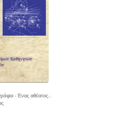
γράφοι - Ένας αθέατος…
ος