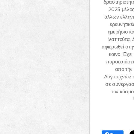
δραστηριότητ
2025 μέλος 
άλλων ελληνι
ερευνητικέ
ημερήσιο κα
Ινστιτούτα,
αφιερωθεί στη
κοινό. Έχει
παρουσιάσει 
από την
Λογοτεχνών κ
σε συνεργασί
τον κόσμο»