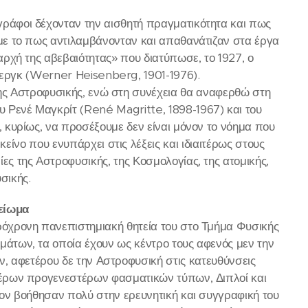
ράφοι δέχονταν την αισθητή πραγματικότητα και πως
με το πως αντιλαμβάνονταν και απαθανάτιζαν στα έργα
αρχή της αβεβαιότητας» που διατύπωσε, το 1927, ο
εργκ (Werner Heisenberg, 1901-1976).
της Αστροφυσικής, ενώ στη συνέχεια θα αναφερθώ στη
Ρενέ Μαγκρίτ (René Magritte, 1898-1967) και του
, κυρίως, να προσέξουμε δεν είναι μόνον το νόημα που
ίνο που ενυπάρχει στις λέξεις και ιδιαιτέρως στους
ίες της Αστροφυσικής, της Κοσμολογίας, της ατομικής,
σικής.
μείωμα
ρόχρονη πανεπιστημιακή θητεία του στο Τμήμα Φυσικής
μάτων, τα οποία έχουν ως κέντρο τους αφενός μεν την
ν, αφετέρου δε την Αστροφυσική στις κατευθύνσεις
έρων προγενεστέρων φασματικών τύπων, Διπλοί και
 τον βοήθησαν πολύ στην ερευνητική και συγγραφική του