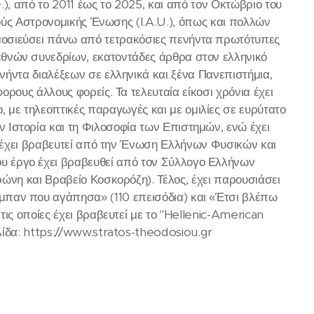
, από το 2011 έως το 2025, και από τον Οκτώβριο του
νούς Αστρονομικής Ένωσης (I.A.U.), όπως και πολλών
μοσιεύσει πάνω από τετρακόσιες πενήντα πρωτότυπες
ιεθνών συνεδρίων, εκατοντάδες άρθρα στον ελληνικό
νήντα διαλέξεων σε ελληνικά και ξένα Πανεπιστήμια,
φορους άλλους φορείς. Τα τελευταία είκοσι χρόνια έχει
, με τηλεοπτικές παραγωγές και με ομιλίες σε ευρύτατο
ην Ιστορία και τη Φιλοσοφία των Επιστημών, ενώ έχει
γο έχει βραβευτεί από την Ένωση Ελλήνων Φυσικών και
υ έργο έχει βραβευθεί από τον Σύλλογο Ελλήνων
ώνη και Βραβείο Κοσκορόζη). Τέλος, έχει παρουσιάσει
ύμπαν που αγάπησα» (110 επεισόδια) και «Έτσι βλέπω
 τις οποίες έχει βραβευτεί με το "Hellenic-American
λίδα: https://www.stratos-theodosiou.gr