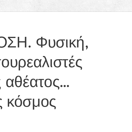
ΣΗ. Φυσική,
σουρεαλιστές
ς αθέατος…
ς κόσμος