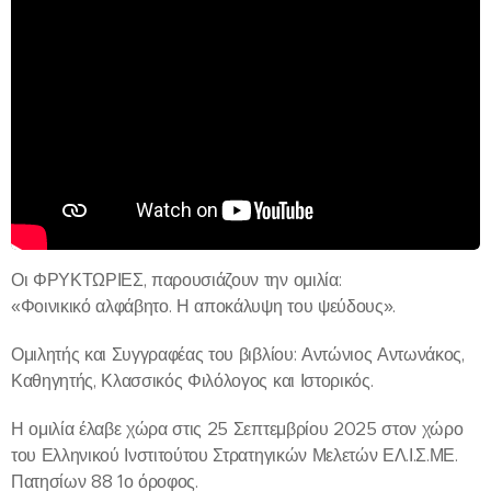
Οι ΦΡΥΚΤΩΡΙΕΣ, παρουσιάζουν την ομιλία:
«Φοινικικό αλφάβητο. Η αποκάλυψη του ψεύδους».
Ομιλητής και Συγγραφέας του βιβλίου: Αντώνιος Αντωνάκος,
Καθηγητής, Κλασσικός Φιλόλογος και Ιστορικός.
Η ομιλία έλαβε χώρα στις 25 Σεπτεμβρίου 2025 στον χώρο
του Ελληνικού Ινστιτούτου Στρατηγικών Μελετών ΕΛ.Ι.Σ.ΜΕ.
Πατησίων 88 1ο όροφος.