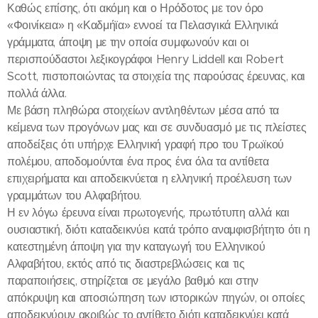
Καθώς επίσης, ότι ακόμη και ο Ηρόδοτος με τον όρο
«Φοινίκεια» η «Καδμήϊα» εννοεί τα Πελασγικά Ελληνικά
γράμματα, άποψη με την οποία συμφωνούν και οι
περισπούδαστοι λεξικογράφοι Henry Liddell και Robert
Scott, πιστοποιώντας τα στοιχεία της παρούσας έρευνας, και
πολλά άλλα.
Με βάση πληθώρα στοιχείων αντληθέντων μέσα από τα
κείμενα των προγόνων μας και σε συνδυασμό με τις πλείστες
αποδείξεις ότι υπήρχε Ελληνική γραφή προ του Τρωϊκού
πολέμου, αποδομούνται ένα προς ένα όλα τα αντίθετα
επιχειρήματα και αποδεικνύεται η ελληνική προέλευση των
γραμμάτων του Αλφαβήτου.
Η εν λόγω έρευνα είναι πρωτογενής, πρωτότυπη αλλά και
ουσιαστική, διότι καταδεικνύει κατά τρόπο αναμφισβήτητο ότι η
κατεστημένη άποψη για την καταγωγή του Ελληνικού
Αλφαβήτου, εκτός από τις διαστρεβλώσεις και τις
παραποιήσεις, στηρίζεται σε μεγάλο βαθμό και στην
απόκρυψη και αποσιώπηση των ιστορικών πηγών, οι οποίες
αποδεικνύουν ακριβώς το αντίθετο διότι καταδεικνύει κατά