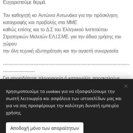
Ευχαριστούμε θερμά.
Τον καθηγητή κο Αντώνιο Αντωνάκο για την πρόσκληση
καταγραφής και προβολής στα ΜΜΕ
καθώς επίσης και το Δ.Σ του Ελληνικού Ινστιτούτου
Στρατηγικών Μελετών ΕΛ.Ι.Σ.ΜΕ. για την άδεια χρήσης του
χώρου
την όλη τεχνική εξυπηρέτηση και την αγαστή συνεργασία.
---------------------------------------------------------------------------
-------------------
Για οποιαδήποτε πληροφορία ή καταγγελία, παρακαλούμε,
ενημερώστε μας στην κεντρική ιστοσελίδα:
Χρησιμοποιούμε τα cookies για να εξασφαλίσουμε την
https://www.fryktories.net
σωστή λειτουργία και ασφάλεια των ιστοσελίδων μας και
για να σας προσφέρουμε την καλύτερη δυνατή εμπειρία
χρήσης.
Share
Αποδοχή μόνο των απαραίτητων