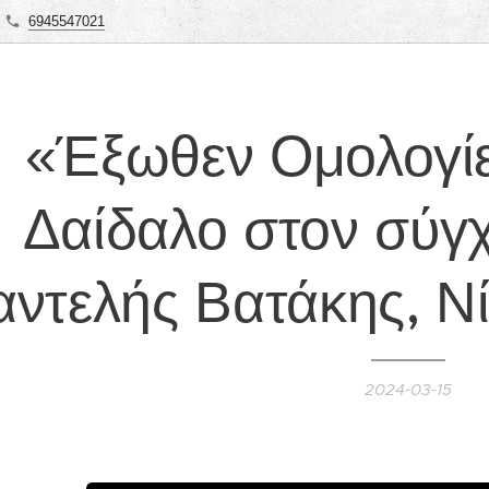
6945547021
«Έξωθεν Ομολογίε
Δαίδαλο στον σύγ
ντελής Βατάκης, Ν
2024-03-15