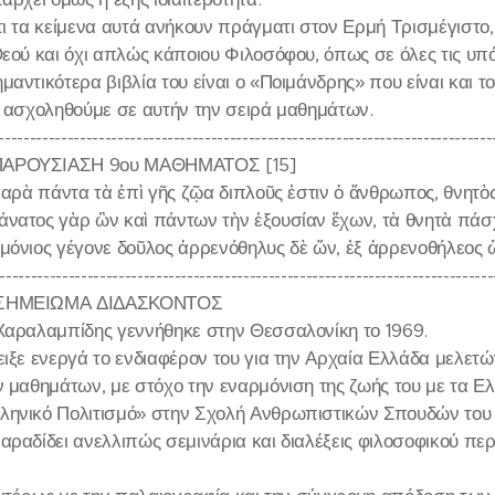
ι τα κείμενα αυτά ανήκουν πράγματι στον Ερμή Τρισμέγιστο, 
Θεού και όχι απλώς κάποιου Φιλοσόφου, όπως σε όλες τις υπ
αντικότερα βιβλία του είναι ο «Ποιμάνδρης» που είναι και το
α ασχοληθούμε σε αυτήν την σειρά μαθημάτων.
-------------------------------------------------------------------------------
ΑΡΟΥΣΙΑΣΗ 9ου ΜΑΘΗΜΑΤΟΣ [15]
 παρὰ πάντα τὰ ἐπὶ γῆς ζῷα διπλοῦς ἐστιν ὁ ἄνθρωπος, θνητὸς
νατος γὰρ ὢν καὶ πάντων τὴν ἐξουσίαν ἔχων, τὰ θνητὰ πάσχ
μόνιος γέγονε δοῦλος ἀρρενόθηλυς δὲ ὤν, ἐξ ἀρρενοθήλεος ὢ
-------------------------------------------------------------------------------
 ΣΗΜΕΙΩΜΑ ΔΙΔΑΣΚΟΝΤΟΣ
Χαραλαμπίδης γεννήθηκε στην Θεσσαλονίκη το 1969.
ειξε ενεργά το ενδιαφέρον του για την Αρχαία Ελλάδα μελε
ν μαθημάτων, με στόχο την εναρμόνιση της ζωής του με τα Ελ
ηνικό Πολιτισμό» στην Σχολή Ανθρωπιστικών Σπουδών του 
αραδίδει ανελλιπώς σεμινάρια και διαλέξεις φιλοσοφικού πε