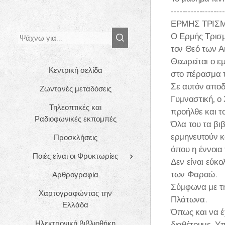
-------------------
ΕΡΜΗΣ ΤΡΙΣΜ
Ο Ερμής Τρισμ
τον Θεό των Α
Θεωρείται ο ε
Κεντρική σελίδα
στο πέρασμα 
Σε αυτόν αποδί
Ζωντανές μεταδόσεις
Γυμναστική, ο
Τηλεοπτικές και
προήλθε και το
Ραδιοφωνικές εκπομπές
Όλα του τα βιβ
ερμηνευτούν κα
Προσκλήσεις
όπου η έννοια
Ποιές είναι οι Φρυκτωρίες
Δεν είναι εύκο
των Φαραώ.
Αρθρογραφία
Σύμφωνα με τη
Χαρτογραφώντας την
Πλάτωνα.
Ελλάδα
Όπως και να έχ
Ηλεκτρονική βιβλιοθήκη
διαθέτουμε. Υπ