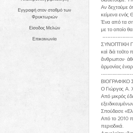
Αν δεχτούμε ότ
Εγγραφή στον σταθμό των
κείμενα ενός 
Φρυκτωριών
Ένα από τα σημ
Είσοδος Μελών
με το οποίο θ
------------------
Επικοινωνία
ΣΥΝΟΠΤΙΚΗ Π
καὶ διὰ τοῦτο
ἄνθρωπον· ἀθά
ἁρμονίας ἐναρ
-------------------
ΒΙΟΓΡΑΦΙΚΟ
Ο Γιώργος A. 
Από μικρός έδ
εξειδικευμένω
Σπούδασε «Ελλ
Από το 2010 π
περιοδικά.