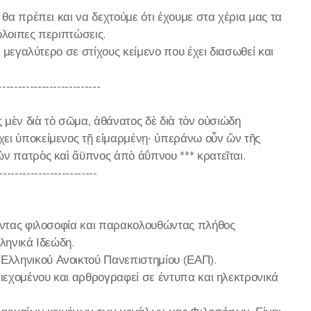
θα πρέπει και να δεχτούμε ότι έχουμε στα χέρια μας τα
όλοιπες περιπτώσεις.
 μεγαλύτερο σε στίχους κείμενο που έχει διασωθεί και
--------------------------
 μὲν διὰ τὸ σῶμα, ἀθάνατος δὲ διὰ τὸν οὐσιώδη
ει ὑποκείμενος τῇ εἱμαρμένῃ· ὑπεράνω οὖν ὢν τῆς
ν πατρὸς καὶ ἄϋπνος ἀπὸ ἀΰπνου *** κρατεῖται.
-------------------------
τώντας φιλοσοφία και παρακολουθώντας πλήθος
ληνικά Ιδεώδη.
Ελληνικού Ανοικτού Πανεπιστημίου (ΕΑΠ).
ριεχομένου και αρθρογραφεί σε έντυπα και ηλεκτρονικά