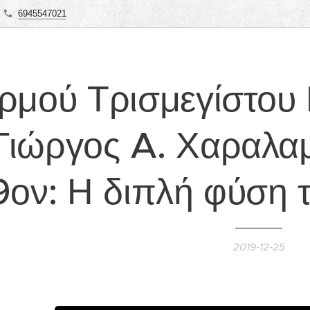
6945547021
ρμού Τρισμεγίστο
Γιώργος A. Χαραλα
9ον: Η διπλή φύση
2019-12-25