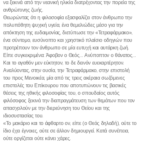
να ξεκινά από την νεανική ηλικία διατρέχοντας την πορεία της
ανθρώπινης ζωής.
Θεωρώντας ότι η φιλοσοφία εξασφαλίζει στον άνθρωπο την
πολυπόθητη ψυχική υγεία, ένα θεμελιώδες μέσο για την
απόκτηση της ευδαιμονίας, διετύπωσε την «Τετραφάρμακο»,
ένα σύντομο, ευσύνοπτο και χρηστικό πλαίσιο οδηγιών που
προτρέπουν τον άνθρωπο σε μία ευτυχή και αυτάρκη ζωή.
Είπε συγκεκριμένα: Άφοβον ο Θεός… Ανύποπτον ο θάνατος…
Και το αγαθόν μεν εύκτητον, το δε δεινόν ευεκαρτέρητον.
Αναλύοντας, στην ουσία, την Τετραφάρμακο, στην επιστολή
του προς Μενοικέα, μία από τις τρεις ακέραια σωζόμενες
επιστολές του Επίκουρου που αποτυπώνουν τις βασικές
θέσεις της ηθικής φιλοσοφίας του, ο σπουδαίος αυτός
φιλόσοφος ξεκινά την διαπραγμάτευση των θεμάτων που τον
απασχολούν με την διερεύνηση του Θείου και της
ιδιοσυστασίας του.
«Το μακάριο και το άφθαρτο ον, είπε (ο Θεός δηλαδή), ούτε το
ίδιο έχει έγνοιες, ούτε σε άλλον δημιουργεί. Κατά συνέπεια,
ούτε οργίζεται ούτε κάνει χάρες.