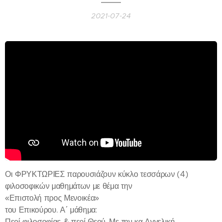
2021-07-24
Οι ΦΡΥΚΤΩΡΙΕΣ παρουσιάζουν κύκλο τεσσάρων (4)
φιλοσοφικών μαθημάτων με θέμα την
«Επιστολή προς Μενοικέα»
του Επικούρου. Α΄ μάθημα:
Περί φιλοσοφίας & περί Θεού. Με την κα Αγγελική