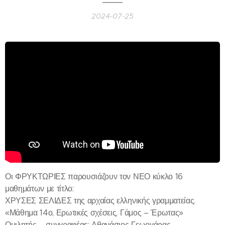
2024-07-25
Οι ΦΡΥΚΤΩΡΙΕΣ παρουσιάζουν τον ΝΕΟ κύκλο 16
μαθημάτων με τίτλο:
ΧΡΥΣΕΣ ΣΕΛΙΔΕΣ της αρχαίας ελληνικής γραμματείας.
«Μάθημα 14ο, Ερωτικές σχέσεις, Γάμος – Έρωτας»
Ομιλητής – συγγραφέας: Αθανάσιος Γεωργάρας