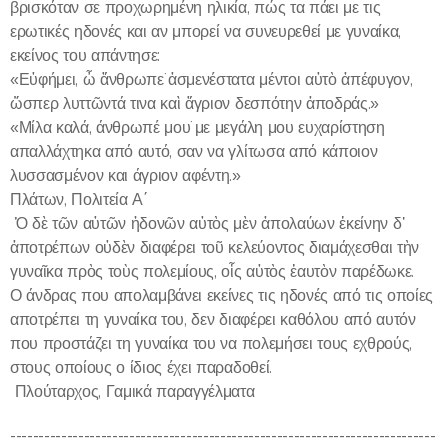
βρισκόταν σε προχωρημένη ηλικία, πώς τα πάει με τις
ερωτικές ηδονές και αν μπορεί να συνευρεθεί με γυναίκα,
εκείνος του απάντησε:
«Εὐφήμει, ὦ ἄνθρωπε˙ ἀσμενέστατα μέντοι αὐτὸ ἀπέφυγον,
ὥσπερ λυττῶντά τινα καὶ ἄγριον δεσπότην ἀποδράς.»
«Μίλα καλά, άνθρωπέ μου˙ με μεγάλη μου ευχαρίστηση
απαλλάχτηκα από αυτό, σαν να γλίτωσα από κάποιον
λυσσασμένον και άγριον αφέντη.»
Πλάτων, Πολιτεία Α΄
Ὁ δὲ τῶν αὐτῶν ἡδονῶν αὐτὸς μὲν ἀπολαύων ἐκείνην δ᾽
ἀποτρέπων οὐδὲν διαφέρει τοῦ κελεύοντος διαμάχεσθαι τὴν
γυναῖκα πρὸς τοὺς πολεμίους, οἷς αὐτὸς ἑαυτὸν παρέδωκε.
Ο άνδρας που απολαμβάνει εκείνες τις ηδονές από τις οποίες
αποτρέπει τη γυναίκα του, δεν διαφέρει καθόλου από αυτόν
που προστάζει τη γυναίκα του να πολεμήσει τους εχθρούς,
στους οποίους ο ίδιος έχει παραδοθεί.
Πλούταρχος, Γαμικά παραγγέλματα
---------------------------------------------------------------------------