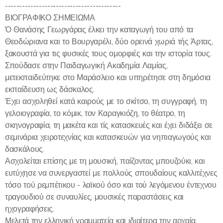
-----------------------------------------
ΒΙΟΓΡΑΦΙΚΟ ΣΗΜΕΙΩΜΑ
Ὁ Θανάσης Γεωργάρας έλκει την καταγωγή του από τα
Θεοδώριανα και το Βουργαρέλι, δύο ορεινά χωριά τής Άρτας,
ξακουστά για τις φυσικές τους ομορφιές και την ιστορία τους.
Σπούδασε στην Παιδαγωγική Ακαδημία Λαμίας,
μετεκπαιδεύτηκε στο Μαράσλειο και υπηρέτησε στη δημόσια
εκπαίδευση ως δάσκαλος.
Έχει ασχοληθεί κατά καιρούς με το σκίτσο, τη συγγραφή, τη
γελοιογραφία, το κόμικ, τον Καραγκιόζη, το θέατρο, τη
σκηνογραφία, τη μακέτα και τίς κατασκευές και έχει διδάξει σε
σεμινάρια χειροτεχνίας και κατασκευών για νηπιαγωγούς και
δασκάλους.
Ασχολείται επίσης με τη μουσική, παίζοντας μπουζούκι, και
ευτύχησε να συνεργαστεί με πολλούς σπουδαίους καλλιτέχνες
τόσο τού ρεμπέτικου - λαϊκού όσο και τού λεγόμενου έντεχνου
τραγουδιού σε συναυλίες, μουσικές παραστάσεις και
ηχογραφήσεις.
Μελετά την ελληνική γραμματεία και ιδιαίτερα την αρχαία.