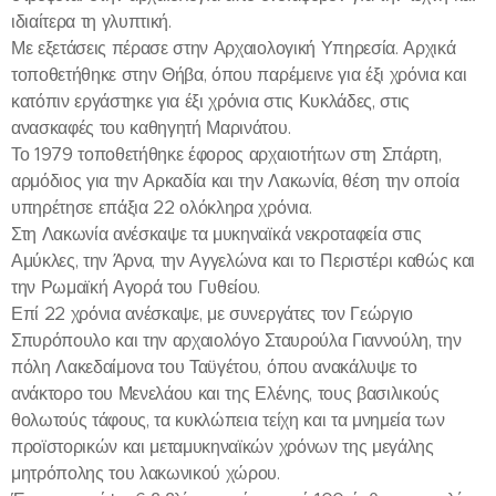
ιδιαίτερα τη γλυπτική.
Με εξετάσεις πέρασε στην Αρχαιολογική Υπηρεσία. Αρχικά
τοποθετήθηκε στην Θήβα, όπου παρέμεινε για έξι χρόνια και
κατόπιν εργάστηκε για έξι χρόνια στις Κυκλάδες, στις
ανασκαφές του καθηγητή Μαρινάτου.
Το 1979 τοποθετήθηκε έφορος αρχαιοτήτων στη Σπάρτη,
αρμόδιος για την Αρκαδία και την Λακωνία, θέση την οποία
υπηρέτησε επάξια 22 ολόκληρα χρόνια.
Στη Λακωνία ανέσκαψε τα μυκηναϊκά νεκροταφεία στις
Αμύκλες, την Άρνα, την Αγγελώνα και το Περιστέρι καθώς και
την Ρωμαϊκή Αγορά του Γυθείου.
Επί 22 χρόνια ανέσκαψε, με συνεργάτες τον Γεώργιο
Σπυρόπουλο και την αρχαιολόγο Σταυρούλα Γιαννούλη, την
πόλη Λακεδαίμονα του Ταϋγέτου, όπου ανακάλυψε το
ανάκτορο του Μενελάου και της Ελένης, τους βασιλικούς
θολωτούς τάφους, τα κυκλώπεια τείχη και τα μνημεία των
προϊστορικών και μεταμυκηναϊκών χρόνων της μεγάλης
μητρόπολης του λακωνικού χώρου.