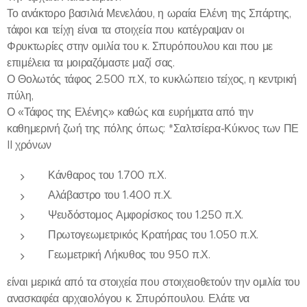
Το ανάκτορο βασιλιά Μενελάου, η ωραία Ελένη της Σπάρτης,
τάφοι και τείχη είναι τα στοιχεία που κατέγραψαν οι
Φρυκτωρίες στην ομιλία του κ. Σπυρόπουλου και που με
επιμέλεια τα μοιραζόμαστε μαζί σας.
Ο Θολωτός τάφος 2.500 π.Χ, το κυκλώπειο τείχος, η κεντρική
πύλη,
Ο «Τάφος της Ελένης» καθώς και ευρήματα από την
καθημερινή ζωή της πόλης όπως: *Σαλτσίερα-Κύκνος των ΠΕ
II χρόνων
Κάνθαρος του 1.700 π.Χ.
Αλάβαστρο του 1.400 π.Χ.
Ψευδόστομος Αμφορίσκος του 1.250 π.Χ.
Πρωτογεωμετρικός Κρατήρας του 1.050 π.Χ.
Γεωμετρική Λήκυθος του 950 π.Χ.
είναι μερικά από τα στοιχεία που στοιχειοθετούν την ομιλία του
ανασκαφέα αρχαιολόγου κ. Σπυρόπουλου. Ελάτε να