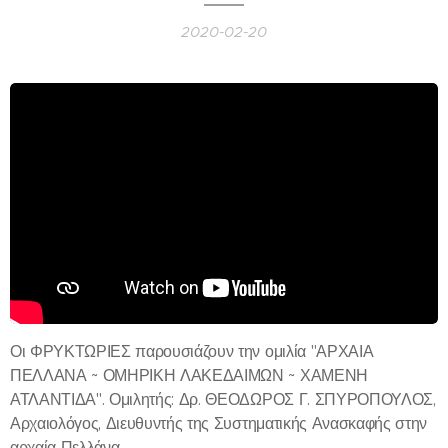
2020-02-20
Οι ΦΡΥΚΤΩΡΙΕΣ παρουσιάζουν την ομιλία "ΑΡΧΑΙΑ
ΠΕΛΛΑΝΑ ~ ΟΜΗΡΙΚΗ ΛΑΚΕΔΑΙΜΩΝ ~ ΧΑΜΕΝΗ
ΑΤΛΑΝΤΙΔΑ". Ομιλητής: Δρ. ΘΕΟΔΩΡΟΣ Γ. ΣΠΥΡΟΠΟΥΛΟΣ,
Αρχαιολόγος, Διευθυντής της Συστηματικής Ανασκαφής στην
αρχαία Πελλάνα,