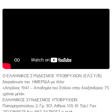
Ο ΕΛΛΗΝΙΚΟΣ ΣΥΝΔΕΣΜΟΣ ΥΠΟΒΡΥΧΙΩΝ (ΕΛ.Σ.Υ/Β)
διοργάνωσε την ΗΜΕΡΙΔΑ με τίτλο:
«Απρίλιος 1941 – Αποδημία του Στόλου στην Αλεξάνδρεια, 75
χρόνια μετά».
ΕΛΛΗΝΙΚΟΣ ΣΥΝΔΕΣΜΟΣ ΥΠΟΒΡΥΧΙΩΝ
Παπαρηγοπούλου 2, Γρ. 301, Αθήνα, 105 61 Τηλ./ Fax.
2103368575 Κιν. 697 3478057 e-mail: