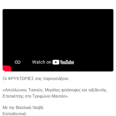
Οι ΦΡΥΚΤΩΡΙΕΣ σας παρουσιάζουν.
«Απολλώνιος Τυανεύς. Μεγάλος φιλόσοφος και ταξιδευτής.
Επισκέπτης στο Τροφώνιο Μαντείο».
Με την Βασιλική Νιαβή.
Εκπαιδευτικό