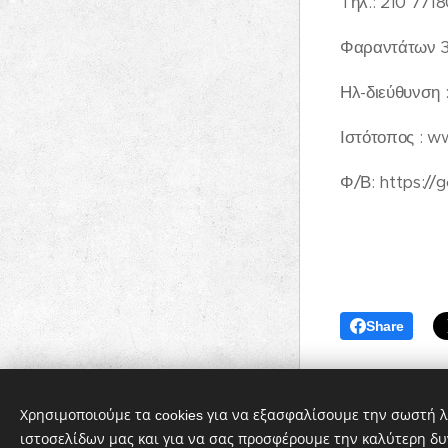
Tηλ.: 210 7718
Φαραντάτων 31
Ηλ-διεύθυνση
Ιστότοπος : 
Φ/Β: https:/
Share
Χρησιμοποιούμε τα cookies για να εξασφαλίσουμε την σωστή λ
ιστοσελίδων μας και για να σας προσφέρουμε την καλύτερη δυ