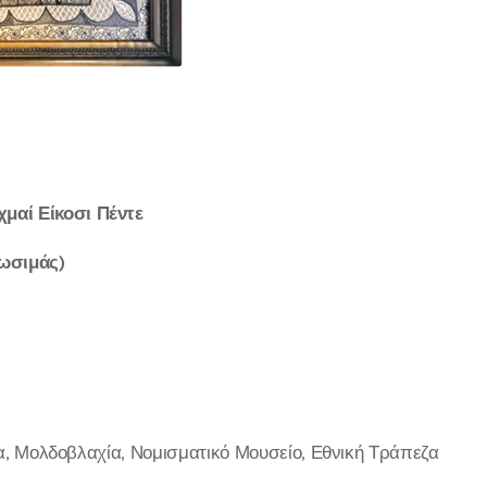
μαί Είκοσι Πέντε
ωσιμάς)
ία, Μολδοβλαχία, Νομισματικό Μουσείο, Εθνική Τράπεζα