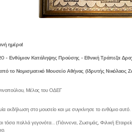
ινή ημέρα!
920 - Ενθύμιον Κατάληψης Προύσης - Εθνική Τράπεζα Δραχ
πό το Νομισματικό Μουσείο Αθήνας (Ιδρυτής Νικόλαος Ζ
σινοπούλου, Μέλος του ΟΔΕΓ
μία εκδήλωση στο μουσείο και με συγκίνησε το ενθύμιο αυτό.
ι τόσα πολλά γεγονότα... (Γιάννενα, Ζωσιμάς, Φιλική Εταιρε
ιο.