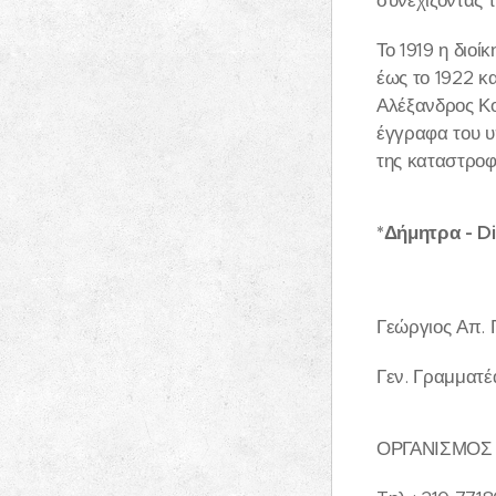
Το 1919 η διο
έως το 1922 κ
Αλέξανδρος Κο
έγγραφα του υ
της καταστροφ
*
Δήμητρα
- D
Γεώργιος Απ.
Γεν. Γραμματ
ΟΡΓΑΝΙΣΜΟΣ 