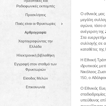
Τηλεοπτικές και
Ραδιοφωνικές εκπομπές
Ο εθνικός μας
Προσκλήσεις
μεγάλη συλλογ
Ποιές είναι οι Φρυκτωρίες
αγώνα, τόσο σ
ανέγερση της
Αρθρογραφία
Στα ευεργετήμ
Χαρτογραφώντας την
συλλογής σε α
Ελλάδα
καταθέτες της
Ηλεκτρονική βιβλιοθήκη
Η Εθνική Τράπ
Εγγραφή στον σταθμό των
ιδρυτικούς μετ
Φρυκτωριών
Νικόλαος Ζωσιμ
150, ο Αδόλφο
Είσοδος Μελών
Επικοινωνία
Ο Εθνικός Ευ
σταδιοδρομίας 
υπεύθυνος επί
συνεχίζοντας 