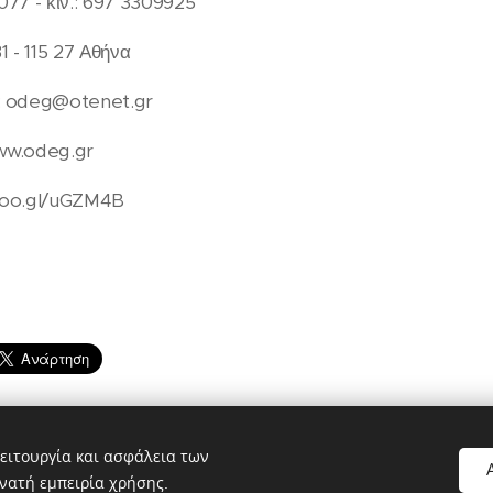
077 - κιν.: 697 3309925
 - 115 27 Αθήνα
 : odeg@otenet.gr
www.odeg.gr
/goo.gl/uGZM4B
ειτουργία και ασφάλεια των
νατή εμπειρία χρήσης.