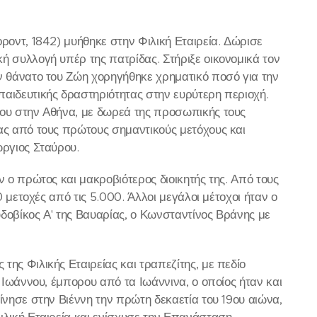
οροντ, 1842) μυήθηκε στην Φιλική Εταιρεία. Δώρισε
ή συλλογή υπέρ της πατρίδας. Στήριξε οικονομικά τον
ν θάνατο του Ζώη χορηγήθηκε χρηματικό ποσό για την
κπαιδευτικής δραστηριότητας στην ευρύτερη περιοχή.
ίου στην Αθήνα, με δωρεά της προσωπικής τους
ας από τους πρώτους σημαντικούς μετόχους και
ώργιος Σταύρου.
 ο πρώτος και μακροβιότερος διοικητής της. Από τους
0 μετοχές από τις 5.000. Άλλοι μεγάλοι μέτοχοι ήταν ο
υδοβίκος Α' της Βαυαρίας, ο Κωνσταντίνος Βράνης με
 της Φιλικής Εταιρείας και τραπεζίτης, με πεδίο
 Ιωάννου, έμπορου από τα Ιωάννινα, ο οποίος ήταν και
ίνησε στην Βιέννη την πρώτη δεκαετία του 19ου αιώνα,
ιλική Εταιρεία και ενίσχυσε την Επανάσταση.