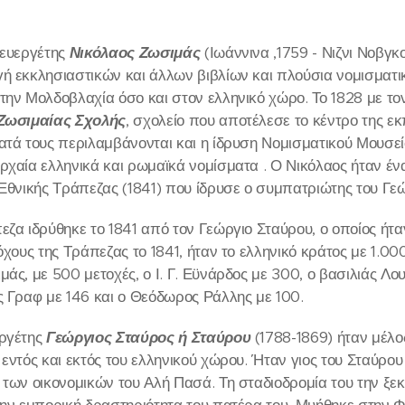
 ευεργέτης
Νικόλαος Ζωσιμάς
(Ιωάννινα ,1759 - Νιζνι Νοβγκ
ή εκκλησιαστικών και άλλων βιβλίων και πλούσια νομισματικ
την Μολδοβλαχία όσο και στον ελληνικό χώρο. Το 1828 με το
Ζωσιμαίας Σχολής
, σχολείο που αποτέλεσε το κέντρο της ε
ατά τους περιλαμβάνονται και η ίδρυση Νομισματικού Μουσε
ρχαία ελληνικά και ρωμαϊκά νομίσματα . Ο Νικόλαος ήταν έν
 Εθνικής Τράπεζας (1841) που ίδρυσε ο συμπατριώτης του Γε
εζα ιδρύθηκε το 1841 από τον Γεώργιο Σταύρου, ο οποίος ήταν
όχους της Τράπεζας το 1841, ήταν το ελληνικό κράτος με 1.00
άς, με 500 μετοχές, ο Ι. Γ. Εϋνάρδος με 300, ο βασιλιάς Λο
ς Γραφ με 146 και ο Θεόδωρος Ράλλης με 100.
εργέτης
Γεώργιος Σταύρος ή Σταύρου
(1788-1869) ήταν μέλος
εντός και εκτός του ελληνικού χώρου. Ήταν γιος του Σταύρου
 των οικονομικών του Αλή Πασά. Τη σταδιοδρομία του την ξεκ
την εμπορική δραστηριότητα του πατέρα του. Μυήθηκε στην Φ