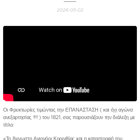
2026-05-02
Οι Φρυκτωρίες τιμώντας την ΕΠΑΝΑΣΤΑΣΗ ( και όχι αγώνα
ανεξαρτησίας !!!! ) του 1821, σας παρουσιάζουν την διάλεξη με
τίτλο:
«Το Άγνωστο Αγιονόρι Κορινθίας και η καταστροφή του