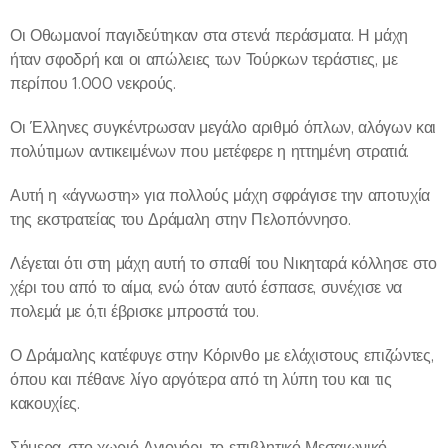
Οι Οθωμανοί παγιδεύτηκαν στα στενά περάσματα. Η μάχη
ήταν σφοδρή και οι απώλειες των Τούρκων τεράστιες, με
περίπου 1.000 νεκρούς.
Οι Έλληνες συγκέντρωσαν μεγάλο αριθμό όπλων, αλόγων και
πολύτιμων αντικειμένων που μετέφερε η ηττημένη στρατιά.
Αυτή η «άγνωστη» για πολλούς μάχη σφράγισε την αποτυχία
της εκστρατείας του Δράμαλη στην Πελοπόννησο.
Λέγεται ότι στη μάχη αυτή το σπαθί του Νικηταρά κόλλησε στο
χέρι του από το αίμα, ενώ όταν αυτό έσπασε, συνέχισε να
πολεμά με ό,τι έβρισκε μπροστά του.
Ο Δράμαλης κατέφυγε στην Κόρινθο με ελάχιστους επιζώντες,
όπου και πέθανε λίγο αργότερα από τη λύπη του και τις
κακουχίες.
Σήμερα, στο χωριό Αγιονόρι, το επιβλητικό Μεσαιωνικό