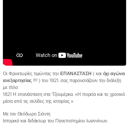
Οι Φρυκτωρίες τιμώντας την
ΕΠΑΝΑΣΤΑΣΗ
( και
όχι αγώνα
ανεξαρτησίας
!!!! ) του 1821, σας παρουσιάζουν την διάλεξη
με τίτλο:
1821 Η επανάσταση στα Τζουμέρκα. «Η πορεία και το χρονικό
μέσα από τις σελίδες της ιστορίας »
Με τον Θεόδωρο Σιόντη
Ιστορικό και διδάκτωρ του Πανεπιστημίου Ιωαννίνων.